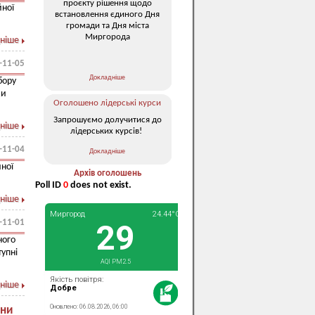
проєкту рішення щодо
йної
встановлення єдиного Дня
громади та Дня міста
Миргорода
ніше
-11-05
Докладніше
бору
ки
Оголошено лідерські курси
Запрошуємо долучитися до
ніше
лідерських курсів!
-11-04
Докладніше
йної
Архів оголошень
Poll ID
0
does not exist.
ніше
-11-01
ного
упні
ніше
ини