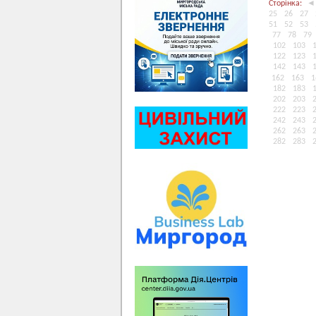
Сторінка:
◄
25
26
27
51
52
53
77
78
79
102
103
122
123
142
143
162
163
1
182
183
202
203
222
223
242
243
262
263
282
283