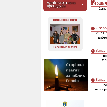
Адміністративна
(перша лі
процедура
2 лис
Випадкове фото
Оголо
01.11. 
дифтер
Перейти до галереї
Заява
про
тер
Заява
Про
територі