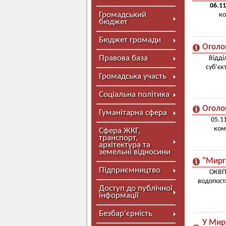
06.11
Громадський
ко
бюджет
Бюджет громади
Оголо
Правова база
Відді
суб’єк
Громадська участь
Соціальна політика
Оголо
Гуманітарна сфера
05.11
ком
Сфера ЖКГ,
транспорт,
архітектура та
земельні відносини
"Мирг
Підприємництво
ОКВПВ
водопост
Доступ до публічної
інформації
Безбар’єрність
У Мир