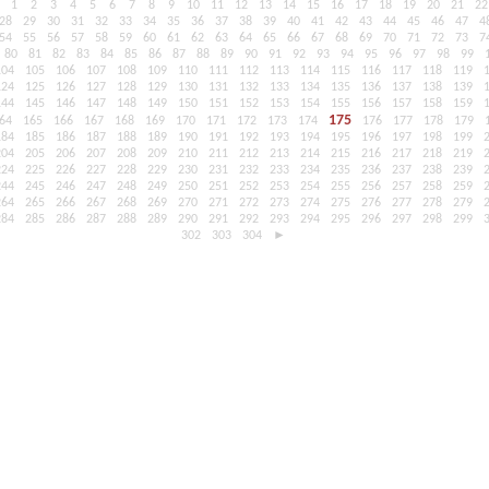
1
2
3
4
5
6
7
8
9
10
11
12
13
14
15
16
17
18
19
20
21
22
28
29
30
31
32
33
34
35
36
37
38
39
40
41
42
43
44
45
46
47
4
54
55
56
57
58
59
60
61
62
63
64
65
66
67
68
69
70
71
72
73
7
80
81
82
83
84
85
86
87
88
89
90
91
92
93
94
95
96
97
98
99
104
105
106
107
108
109
110
111
112
113
114
115
116
117
118
119
124
125
126
127
128
129
130
131
132
133
134
135
136
137
138
139
144
145
146
147
148
149
150
151
152
153
154
155
156
157
158
159
175
64
165
166
167
168
169
170
171
172
173
174
176
177
178
179
184
185
186
187
188
189
190
191
192
193
194
195
196
197
198
199
204
205
206
207
208
209
210
211
212
213
214
215
216
217
218
219
224
225
226
227
228
229
230
231
232
233
234
235
236
237
238
239
244
245
246
247
248
249
250
251
252
253
254
255
256
257
258
259
264
265
266
267
268
269
270
271
272
273
274
275
276
277
278
279
284
285
286
287
288
289
290
291
292
293
294
295
296
297
298
299
302
303
304
►