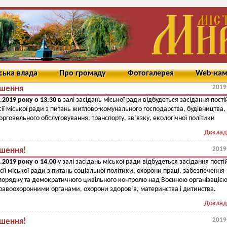
ська влада
Про громаду
Фотогалерея
Web-ка
2019
шення
.2019 року о 13.30
в залі засідань міської ради відбудеться засідання пості
сії міської ради з питань житлово-комунального господарства, будівництва,
орговельного обслуговування, транспорту, зв’язку, екологічної політики
Доклад
2019
шення!
.2019 року о 14.00
у залі засідань міської ради відбудеться засідання пості
сії міської ради з питань соціальної політики, охорони праці, забезпечення
орядку та демократичного цивільного контролю над Воєнною організацією
равоохоронними органами, охорони здоров’я, материнства і дитинства.
Доклад
2019
шення!