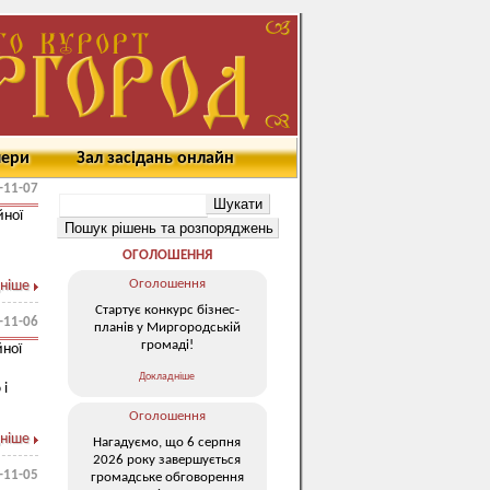
мери
Зал засідань онлайн
-11-07
йної
ОГОЛОШЕННЯ
Оголошення
ніше
Стартує конкурс бізнес-
-11-06
планів у Миргородській
громаді!
йної
Докладніше
 і
Оголошення
ніше
Нагадуємо, що 6 серпня
2026 року завершується
-11-05
громадське обговорення