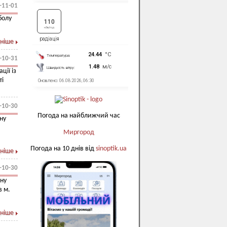
-11-01
болу
ніше
-10-31
ції із
ті
-10-30
Погода на найближчий час
ну
Миргород
Погода на 10 днів від
sinoptik.ua
ніше
-10-30
ану
в м.
ніше