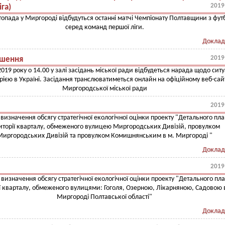
2019
га)
топада у Миргороді відбудуться останні матчі Чемпіонату Полтавщини з фут
серед команд першої ліги.
Доклад
2019
шення
2019 року о 14.00 у залі засідань міської ради відбудеться нарада щодо ситуа
ією в Україні. Засідання транслюватиметься онлайн на офіційному веб-сай
Миргородської міської ради
2019
 визначення обсягу стратегічної екологічної оцінки проекту "Детального пла
иторії кварталу, обмеженого вулицею Миргородських Дивізій, провулком
Миргородських Дивізій та провулком Комишнянським в м. Миргороді "
Доклад
2019
 визначення обсягу стратегічної екологічної оцінки проекту "Детального пл
ї кварталу, обмеженого вулицями: Гоголя, Озерною, Лікарняною, Садовою 
Миргороді Полтавської області"
Доклад