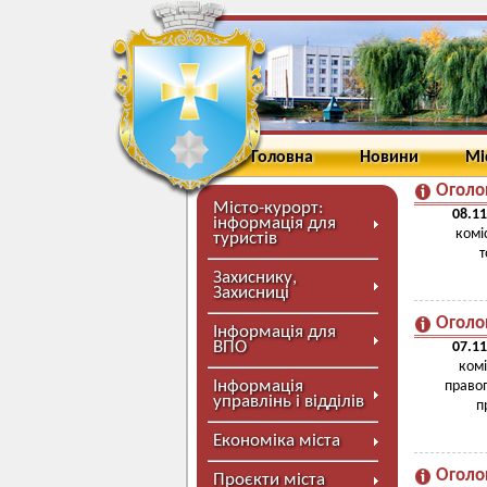
Головна
Новини
Мі
Оголо
Місто-курорт:
08.11
інформація для
комі
туристів
т
Захиснику,
Захисниці
Оголо
Інформація для
ВПО
07.11
комі
Інформація
правоп
управлінь і відділів
п
Економіка міста
Оголо
Проєкти міста