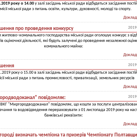
.2019 року о 14.00
у залі засідань міської ради відбудеться засідання пості
місії міської ради з питань освіти, культури, духовності, молоді та спорту.
Доклад
2019
шення про проведення конкурсу
л житлово–комунального господарства міської ради оголошує конкурс з від
тів оціночної діяльності, які будуть залучені до проведення незалежної оцін
комунального майна:
Доклад
2019
шення
.2019 року о 15.00 в залі засідань міської ради відбудеться засідання пості
ісії міської ради з питань промисловості, приватизації, земельних ресурсів
Доклад
2019
ородводоканал" повідомляє:
КГ "Миргородводоканал" повідомляє, що кошти за послуги централізова
ачання та водовідведення перераховувати з 01 листопада 2019 року на наст
банківські реквізити:
Доклад
городі визначать чемпіона та призерів Чемпіонату Полтавщ