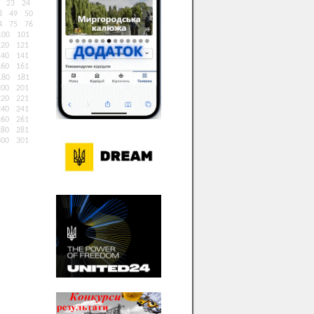
23
24
8
49
50
4
75
76
100
101
120
121
140
141
160
161
180
181
200
201
220
221
240
241
260
261
280
281
300
301