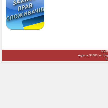
МИРГ
Адреса: 37600, м. Мирг
E