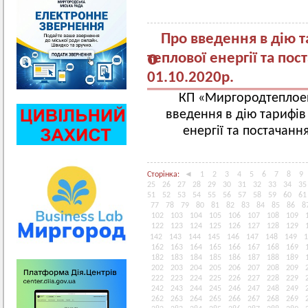
Про введення в дію т
теплової енергії та пос
01.10.2020р.
КП «Миргородтеплое
введення в дію тарифів
енергії та постачанн
Сторінка:
◄
1
2
3
4
5
6
7
8
9
25
26
27
28
29
30
31
32
33
34
35
51
52
53
54
55
56
57
58
59
60
61
77
78
79
80
81
82
83
84
85
86
8
102
103
104
105
106
107
108
109
122
123
124
125
126
127
128
129
142
143
144
145
146
147
148
149
1
162
163
164
165
166
167
168
169
182
183
184
185
186
187
188
189
202
203
204
205
206
207
208
209
222
223
224
225
226
227
228
229
242
243
244
245
246
247
248
249
262
263
264
265
266
267
268
269