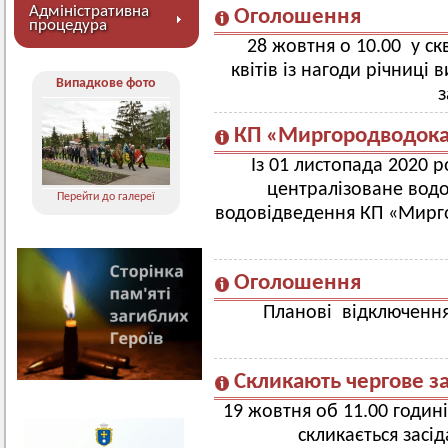
Адміністративна
Оголошення
процедура
28 жовтня о 10.00 у с
квітів із нагоди річниці
Випадкове фото
з
КП «Миргородводока
Із 01 листопада 2020 р
централізоване водо
Перейти до галереї
водовідведення КП «Мирго
Оголошення
Планові відключення
Скликають чергове з
19 жовтня об 11.00 годині
скликається засі