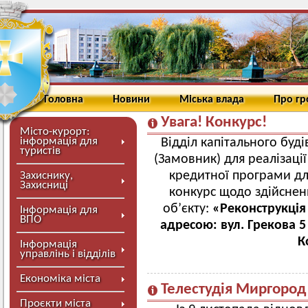
Головна
Новини
Міська влада
Про г
Увага! Конкурс!
Місто-курорт:
інформація для
Відділ капітального буд
туристів
(Замовник) для реалізаці
кредитної програми дл
Захиснику,
Захисниці
конкурс щодо здійсненн
об’єкту:
«Реконструкція
Інформація для
ВПО
адресою: вул. Грекова 5
К
Інформація
управлінь і відділів
Економіка міста
Телестудія Миргород
Проєкти міста