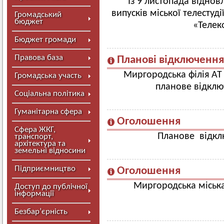
Із 9 листопада відно
випусків міської телестуд
Громадський
бюджет
«Телек
Бюджет громади
Правова база
Планові відключення
Миргородська філія АТ
Громадська участь
планове відклю
Соціальна політика
Гуманітарна сфера
Оголошення
Сфера ЖКГ,
Планове відкл
транспорт,
архітектура та
земельні відносини
Підприємництво
Оголошення
Миргородська міська
Доступ до публічної
інформації
Безбар’єрність