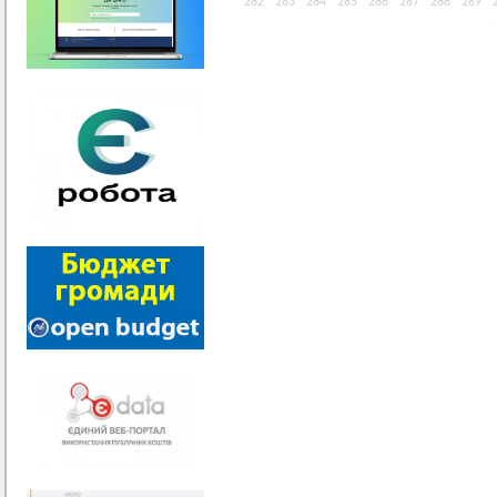
282
283
284
285
286
287
288
289