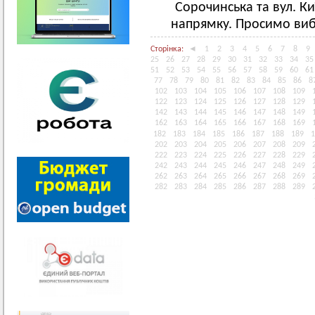
Сорочинська та вул. К
напрямку. Просимо виба
Сторінка:
◄
1
2
3
4
5
6
7
8
9
25
26
27
28
29
30
31
32
33
34
35
51
52
53
54
55
56
57
58
59
60
61
77
78
79
80
81
82
83
84
85
86
8
102
103
104
105
106
107
108
109
122
123
124
125
126
127
128
129
142
143
144
145
146
147
148
149
162
163
164
165
166
167
168
169
182
183
184
185
186
187
188
189
1
202
203
204
205
206
207
208
209
222
223
224
225
226
227
228
229
242
243
244
245
246
247
248
249
262
263
264
265
266
267
268
269
282
283
284
285
286
287
288
289