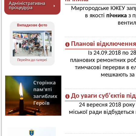
Адміністративна
процедура
Миргородське КЖЕУ за
в якості
пічника
з п
вентил
Випадкове фото
Планові відключенн
Із 24.09.2018 по 28.0
планових ремонтних роб
Перейти до галереї
тимчасові перерви в е
мешкають за
До уваги суб’єктів п
24 вересня 2018 року 
міської ради відбудеться