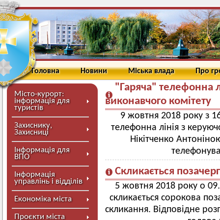
Головна
Новини
Міська влада
Про г
"Гаряча" телефонна 
Місто-курорт:
виконавчого комітету
інформація для
туристів
9 жовтня 2018 року з 16
Захиснику,
телефонна лінія з керую
Захисниці
Нікітченко Антоніно
Інформація для
телефонува
ВПО
Скликається позачерг
Інформація
управлінь і відділів
5 жовтня 2018 року о 09
скликається сорокова поз
Економіка міста
скликання. Відповідне ро
Проєкти міста