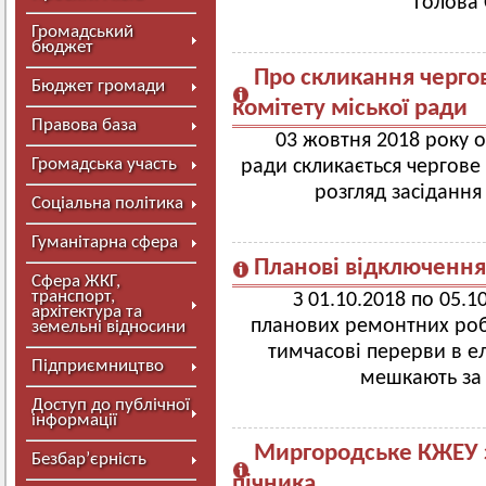
голова 
Громадський
бюджет
Про скликання черго
Бюджет громади
комітету міської ради
Правова база
03 жовтня 2018 року о 
Громадська участь
ради скликається чергове
розгляд засідання
Соціальна політика
Гуманітарна сфера
Планові відключення
Сфера ЖКГ,
транспорт,
З 01.10.2018 по 05.1
архітектура та
планових ремонтних роб
земельні відносини
тимчасові перерви в е
Підприємництво
мешкають за
Доступ до публічної
інформації
Миргородське КЖЕУ з
Безбар’єрність
пічника