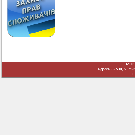
МИРГ
Адреса: 37600, м. Мирг
E