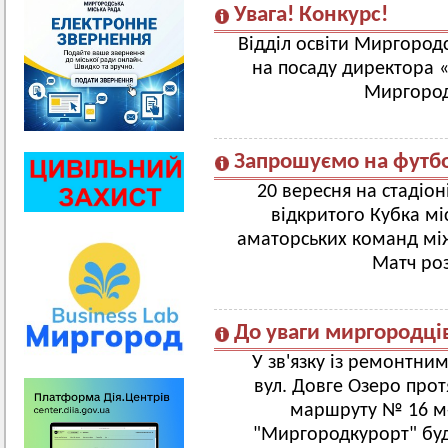
Увага! Конкурс!
Відділ освіти Миргород
на посаду директора 
Миргородс
Запрошуємо на футб
20 вересня на стадіон
відкритого Кубка мі
аматорських команд мі
Матч роз
До уваги миргородців 
У зв'язку із ремонтн
вул. Довге Озеро прот
маршруту № 16 м-
"Миргородкурорт" буде