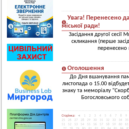
Увага! Перенесено да
міської ради!
Засідання другої сесії 
скликання (перше засід
перенесено 
Оголошення
До Дня вшанування пам’
листопада о 15.00 відбуде
знаку та меморіалу "Скорб
Богословського со
Сторінка:
◄
1
2
3
4
5
6
7
8
9
25
26
27
28
29
30
31
32
33
34
35
51
52
53
54
55
56
57
58
59
60
61
77
78
79
80
81
82
83
84
85
86
8