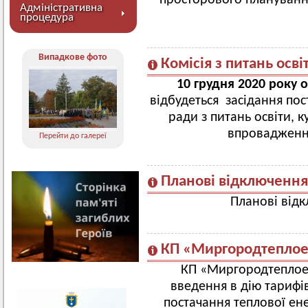
просторового плануванн
Адміністративна
процедура
Випадкове фото
Комісія з питань освіт
10 грудня 2020 року о
відбудеться засідання пос
ради з питань освіти, к
впровадженн
Перейти до галереї
Планові відключення
Планові відк
КП «Миргородтеплое
КП «Миргородтеплое
введення в дію тарифів
постачання теплової енер