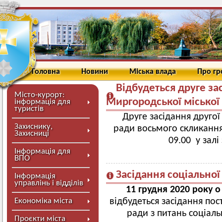
Головна
Новини
Міська влада
Про г
Відбудеться друге зас
Місто-курорт:
Миргородської міської
інформація для
туристів
Друге засідання другої
Захиснику,
ради восьмого скликання 
Захисниці
09.00 у залі
Інформація для
ВПО
Засідання соціальної 
Інформація
управлінь і відділів
11 грудня 2020 року 
Економіка міста
відбудеться засідання пос
ради з питань соціаль
Проєкти міста