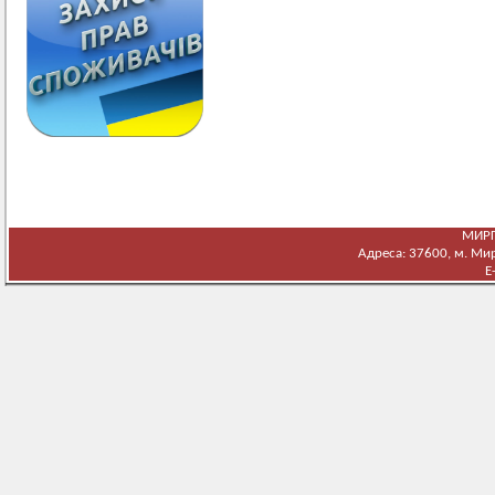
МИРГ
Адреса: 37600, м. Мирг
E