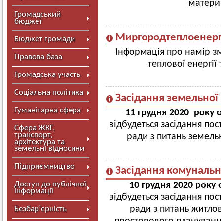
материн
Громадський
бюджет
Миргородтеплоенерг
Бюджет громади
Інформація про намір зм
Правова база
теплової енергії
Громадська участь
Соціальна політика
Засідання земельної 
Гуманітарна сфера
11 грудня 2020 року о
відбудеться засідання пос
Сфера ЖКГ,
транспорт,
ради з питань земель
архітектура та
земельні відносини
Підприємництво
Засідання комунально
Доступ до публічної
10 грудня 2020 року 
інформації
відбудеться засідання пос
ради з питань житло
Безбар’єрність