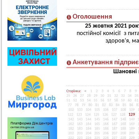
Оголошення
25 жовтня 2021 рок
постійної комісії з пи
здоров'я, м
Анкетування підприє
Шановні 
Сторінка:
◄
1
2
3
4
5
6
7
8
9
25
26
27
28
29
30
31
32
33
34
35
51
52
53
54
55
56
57
58
59
60
61
77
78
79
80
81
82
83
84
85
86
8
102
103
104
105
106
107
108
109
129
122
123
124
125
126
127
128
142
143
144
145
146
147
148
149
162
163
164
165
166
167
168
169
182
183
184
185
186
187
188
189
202
203
204
205
206
207
208
209
222
223
224
225
226
227
228
229