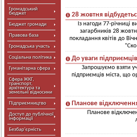
Громадський
бюджет
28 жовтня відбудетьс
Із нагоди 77-річниці 
Бюджет громади
загарбників 28 жовтн
Правова база
покладання квітів до Віч
"Ско
Громадська участь
Соціальна політика
До уваги підприємці
Запрошуємо взяти уч
Гуманітарна сфера
підприємців міста, що о
Сфера ЖКГ,
транспорт,
архітектура та
земельні відносини
Планове відключенн
Підприємництво
Планове відключен
Доступ до публічної
інформації
Безбар’єрність