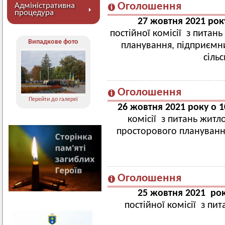
Оголошення
Адміністративна
процедура
27 жовтня 2021 ро
постійної комісії з питан
Випадкове фото
планування, підприємни
сіль
Оголошення
Перейти до галереї
26 жовтня 2021 року о 
комісії з питань житл
просторового плануванн
Оголошення
25 жовтня 2021 рок
постійної комісії з пи