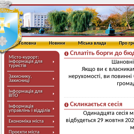
Головна
Новини
Міська влада
Про г
Сплатіть борги до б
Місто-курорт:
інформація для
Шановні
туристів
Якщо ви є власника
нерухомості, ви повинні
Захиснику,
Захисниці
громад
Інформація для
ВПО
Скликається сесія
Інформація
управлінь і відділів
Одинадцята сесія м
відбудеться 29 жовтня 2021
Економіка міста
м
Проєкти міста