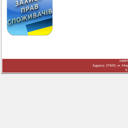
МИРГ
Адреса: 37600, м. Мирг
E