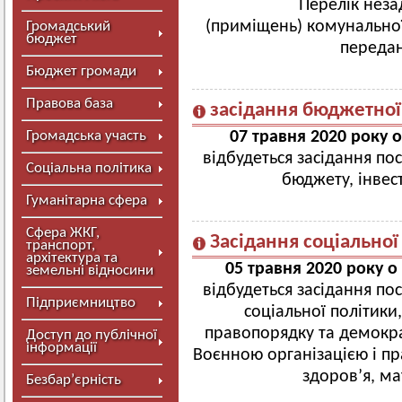
Перелік неза
(приміщень) комунальної
Громадський
бюджет
передан
Бюджет громади
Правова база
засідання бюджетної 
Громадська участь
07 травня 2020 року о
відбудеться засідання пос
Соціальна політика
бюджету, інвес
Гуманітарна сфера
Сфера ЖКГ,
Засідання соціальної 
транспорт,
архітектура та
05 травня 2020 року 
земельні відносини
відбудеться засідання пос
Підприємництво
соціальної політики
правопорядку та демокр
Доступ до публічної
інформації
Воєнною організацією і 
здоров’я, ма
Безбар’єрність