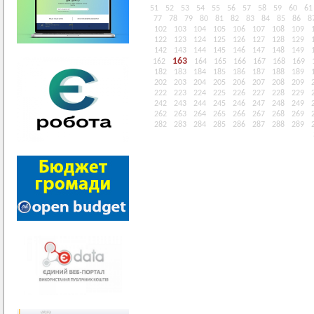
51
52
53
54
55
56
57
58
59
60
61
77
78
79
80
81
82
83
84
85
86
8
102
103
104
105
106
107
108
109
122
123
124
125
126
127
128
129
142
143
144
145
146
147
148
149
163
162
164
165
166
167
168
169
182
183
184
185
186
187
188
189
202
203
204
205
206
207
208
209
222
223
224
225
226
227
228
229
242
243
244
245
246
247
248
249
262
263
264
265
266
267
268
269
282
283
284
285
286
287
288
289