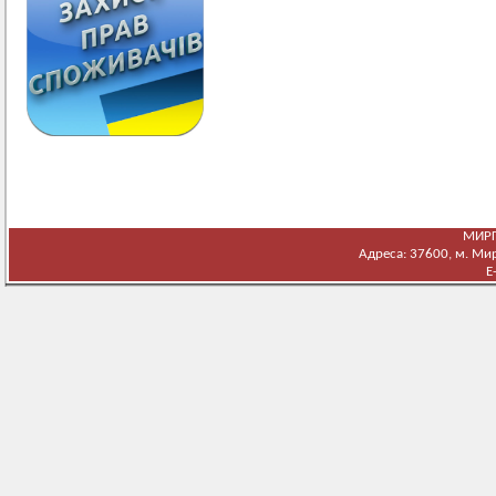
МИРГ
Адреса: 37600, м. Мирг
E