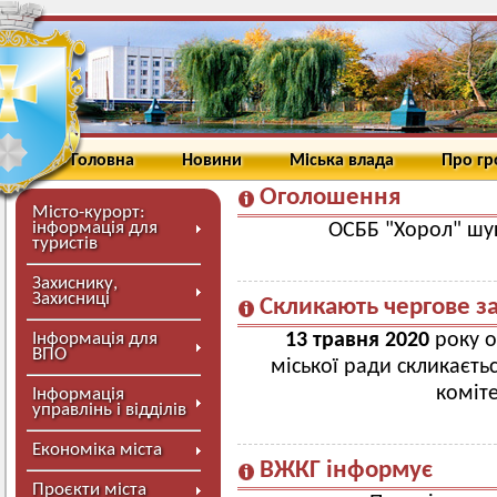
Головна
Новини
Міська влада
Про г
Оголошення
Місто-курорт:
інформація для
ОСББ "Хорол" шук
туристів
Захиснику,
Захисниці
Скликають чергове з
Інформація для
13 травня 2020
року о 
ВПО
міської ради скликаєть
коміте
Інформація
управлінь і відділів
Економіка міста
ВЖКГ інформує
Проєкти міста