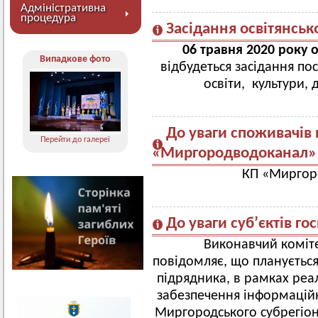
Адміністративна
процедура
Засідання освітянсько
06 травня 2020 року о
Випадкове фото
відбудеться засідання пос
освіти, культури, 
До уваги споживачів 
Перейти до галереї
«Миргородводоканал»
КП «Миргор
До уваги суб’єктів г
Виконавчий коміте
повідомляє, що плануєтьс
підрядника, в рамках реал
забезпечення інформацій
Миргородського субрегіон