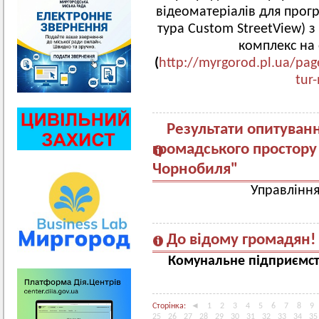
відеоматеріалів для прог
тура Custom StreetView) 
комплекс на 
(
http://myrgorod.pl.ua/page/
tur
Результати опитуван
громадського простору у
Чорнобиля"
Управління
До відому громадян!
Комунальне підприємс
Сторінка:
◄
1
2
3
4
5
6
7
8
9
25
26
27
28
29
30
31
32
33
34
35