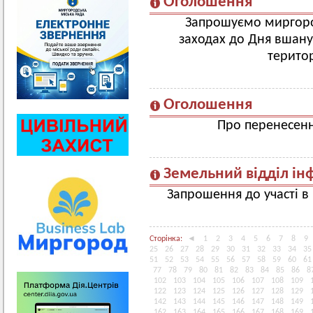
Оголошення
Запрошуємо миргородц
заходах до Дня вшану
терито
Оголошення
Про перенесенн
Земельний відділ ін
Запрошення до участі в к
Сторінка:
◄
1
2
3
4
5
6
7
8
9
25
26
27
28
29
30
31
32
33
34
35
51
52
53
54
55
56
57
58
59
60
61
77
78
79
80
81
82
83
84
85
86
8
102
103
104
105
106
107
108
109
122
123
124
125
126
127
128
129
142
143
144
145
146
147
148
149
162
163
164
165
166
167
168
169