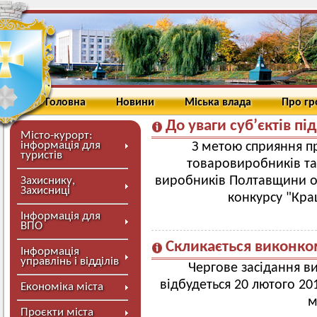
Головна
Новини
Міська влада
Про г
До уваги суб’єктів п
Місто-курорт:
інформація для
З метою сприяння п
туристів
товаровиробників та
виробників Полтавщини о
Захиснику,
Захисниці
конкурсу "Кра
Інформація для
ВПО
Скликається виконко
Інформація
управлінь і відділів
Чергове засідання в
відбудеться 20 лютого 201
Економіка міста
м
Проєкти міста