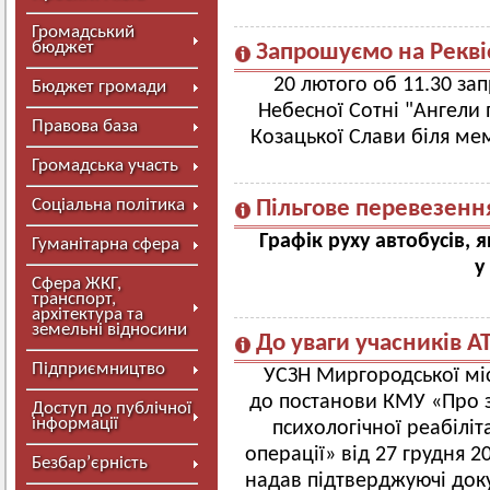
Громадський
бюджет
Запрошуємо на Рекві
20 лютого об 11.30 за
Бюджет громади
Небесної Сотні "Ангели п
Правова база
Козацької Слави біля ме
Громадська участь
Соціальна політика
Пільгове перевезенн
Графік руху автобусів,
я
Гуманітарна сфера
у
Сфера ЖКГ,
транспорт,
архітектура та
земельні відносини
До уваги учасників А
Підприємництво
УСЗН Миргородської міс
до постанови КМУ «Про 
Доступ до публічної
інформації
психологічної реабіліт
операції» від 27 грудня 
Безбар’єрність
надав підтверджуючі доку