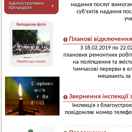
Адміністративна
надання послуг вимогам
процедура
суб’єктів надання посл
уч
Випадкове фото
Планові відключення
З 18.02.2019 по 22.0
планових ремонтних робіт
на поліпшення та якіст
Перейти до галереї
тимчасові перерви в е
мешкають за
Звернення інспекції 
Інспекція з благоустр
повідомляє номер телефо