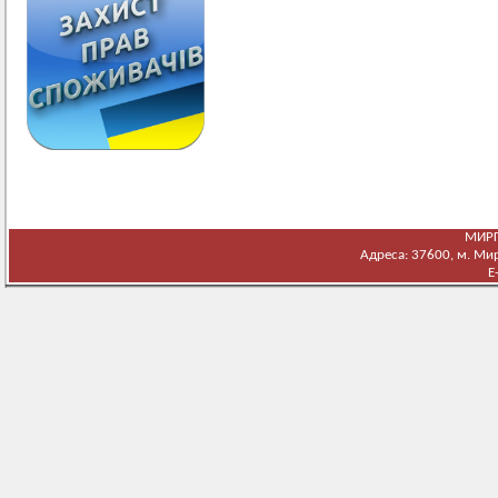
МИРГ
Адреса: 37600, м. Мирг
E