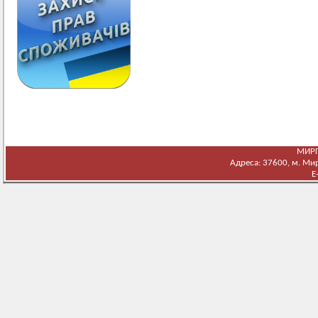
МИРГ
Адреса: 37600, м. Мирг
E