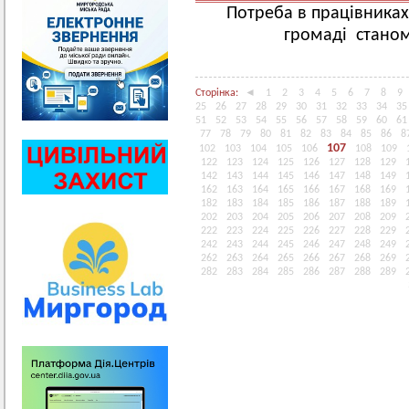
Потреба в працівниках
громаді станом
Сторінка:
◄
1
2
3
4
5
6
7
8
9
25
26
27
28
29
30
31
32
33
34
35
51
52
53
54
55
56
57
58
59
60
61
77
78
79
80
81
82
83
84
85
86
8
107
102
103
104
105
106
108
109
122
123
124
125
126
127
128
129
142
143
144
145
146
147
148
149
162
163
164
165
166
167
168
169
182
183
184
185
186
187
188
189
202
203
204
205
206
207
208
209
222
223
224
225
226
227
228
229
242
243
244
245
246
247
248
249
262
263
264
265
266
267
268
269
282
283
284
285
286
287
288
289