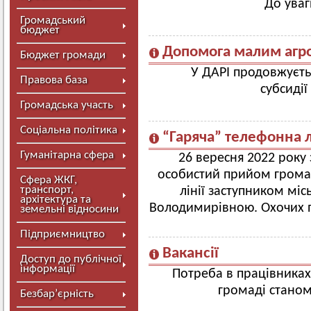
До уваг
Громадський
бюджет
Допомога малим агр
Бюджет громади
У ДАРІ продовжуєть
Правова база
субсиді
Громадська участь
Соціальна політика
“Гаряча” телефонна л
Гуманітарна сфера
26 вересня 2022 року
особистий прийом громад
Сфера ЖКГ,
транспорт,
лінії заступником мі
архітектура та
Володимирівною. Охочих п
земельні відносини
Підприємництво
Вакансії
Доступ до публічної
інформації
Потреба в працівниках
громаді станом
Безбар’єрність