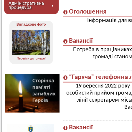
Адміністративна
процедура
Оголошення
Інформація для в
Випадкове фото
Вакансії
Потреба в працівниках
громаді станом
Перейти до галереї
“Гаряча” телефонна л
19 вересня 2022 року
особистий прийом громад
лінії секретарем міс
Ва
Вакансії