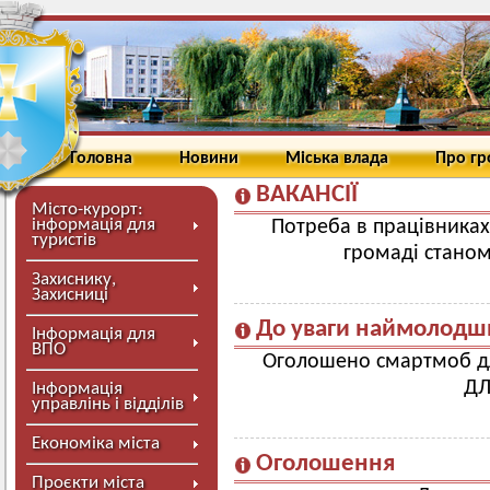
Головна
Новини
Міська влада
Про г
ВАКАНСІЇ
Місто-курорт:
інформація для
Потреба в працівниках
туристів
громаді станом
Захиснику,
Захисниці
До уваги наймолодш
Інформація для
ВПО
Оголошено смартмоб д
ДЛ
Інформація
управлінь і відділів
Економіка міста
Оголошення
Проєкти міста