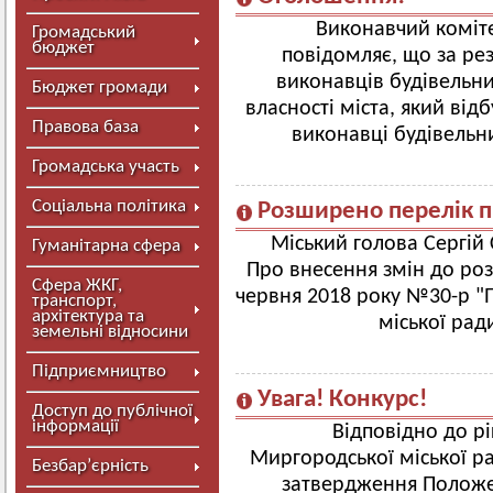
Виконавчий коміте
Громадський
бюджет
повідомляє, що за ре
виконавців будівельни
Бюджет громади
власності міста, який від
Правова база
виконавці будівельни
Громадська участь
Соціальна політика
Розширено перелік п
Міський голова Сергій
Гуманітарна сфера
Про внесення змін до роз
Сфера ЖКГ,
червня 2018 року №30-р "П
транспорт,
архітектура та
міської рад
земельні відносини
Підприємництво
Увага! Конкурс!
Доступ до публічної
інформації
Відповідно до р
Миргородської міської ра
Безбар’єрність
затвердження Положе