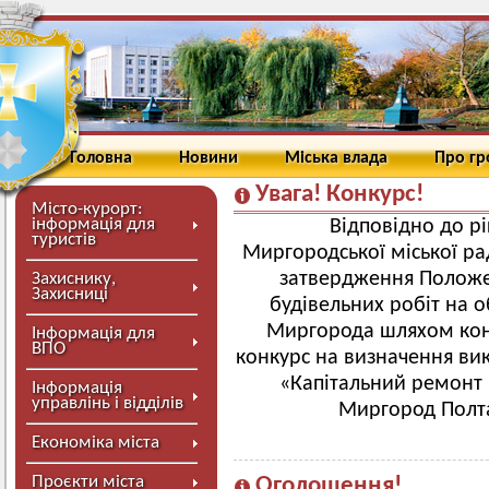
Головна
Новини
Міська влада
Про г
Увага! Конкурс!
Місто-курорт:
інформація для
Відповідно до р
туристів
Миргородської міської ра
затвердження Положе
Захиснику,
Захисниці
будівельних робіт на о
Миргорода шляхом кон
Інформація для
ВПО
конкурс на визначення вик
«Капітальний ремонт 
Інформація
управлінь і відділів
Миргород Полтав
Економіка міста
Проєкти міста
Оголошення!