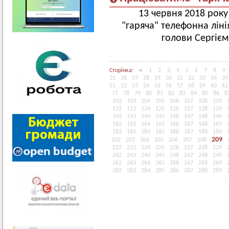
13 червня 2018 року
"гаряча" телефонна ліні
голови Сергіє
Сторінка:
◄
1
2
3
4
5
6
7
8
9
25
26
27
28
29
30
31
32
33
34
35
51
52
53
54
55
56
57
58
59
60
61
77
78
79
80
81
82
83
84
85
86
8
102
103
104
105
106
107
108
109
122
123
124
125
126
127
128
129
142
143
144
145
146
147
148
149
162
163
164
165
166
167
168
169
182
183
184
185
186
187
188
189
209
202
203
204
205
206
207
208
222
223
224
225
226
227
228
229
242
243
244
245
246
247
248
249
262
263
264
265
266
267
268
269
282
283
284
285
286
287
288
289