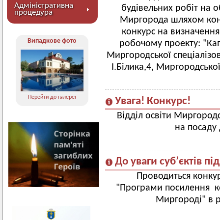
Адміністративна
будівельних робіт на о
процедура
Миргорода шляхом кон
конкурс на визначення
Випадкове фото
робочому проекту: "Кап
Миргородської спеціалізова
І.Білика,4, Миргородської
Перейти до галереї
Увага! Конкурс!
Відділ освіти Миргород
на посаду
До уваги суб’єктів п
Проводиться конкур
"Програми посилення к
Миргороді" в р