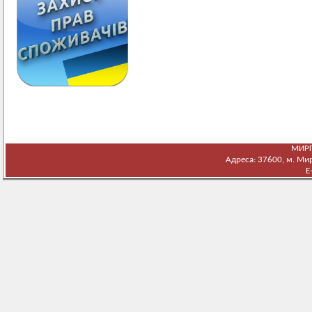
МИРГ
Адреса: 37600, м. Мирг
E