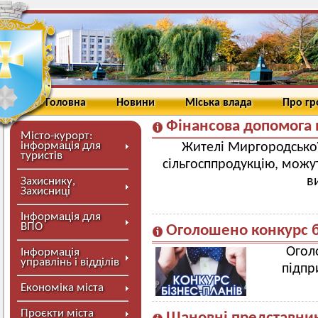
Головна
Новини
Міська влада
Про г
Фінансова допомога 
Місто-курорт:
інформація для
Жителі Миргородської
туристів
сільгосппродукцію, можу
в
Захиснику,
Захисниці
Інформація для
ВПО
Оголошено конкурс б
Огол
Інформація
управлінь і відділів
підпр
Економіка міста
Проєкти міста