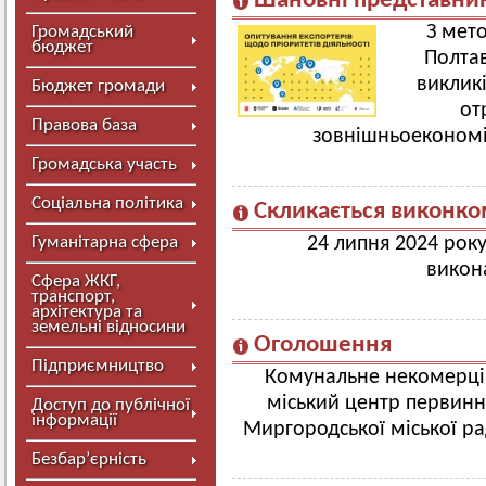
Шановні представник
З мет
Громадський
бюджет
Полтав
викликі
Бюджет громади
от
Правова база
зовнішньоекономі
Громадська участь
Соціальна політика
Скликається виконко
Гуманітарна сфера
24 липня 2024 року
викона
Сфера ЖКГ,
транспорт,
архітектура та
земельні відносини
Оголошення
Підприємництво
Комунальне некомерці
міський центр первинн
Доступ до публічної
інформації
Миргородської міської ра
Безбар’єрність