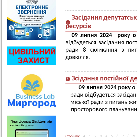
Засідання депутатськ
ресурсів
09 липня 2024 року о
відбудеться засідання пос
ради 8 скликання з пит
довкілля.
Зсідання постійної де
09 липня 2024 року о
ради відбудеться засідан
міської ради з питань ж
просторового плануванн
Сторінка:
◄
1
2
3
4
5
6
7
8
9