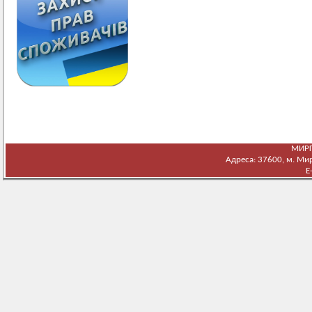
МИРГ
Адреса: 37600, м. Мирг
E