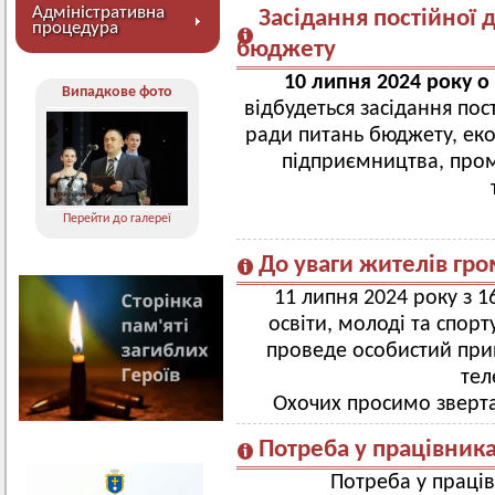
Адміністративна
Засідання постійної д
процедура
бюджету
10 липня 2024 року о
Випадкове фото
відбудеться засідання пос
ради питань бюджету, еко
підприємництва, проми
Перейти до галереї
До уваги жителів гр
11 липня 2024 року з 1
освіти, молоді та спор
проведе особистий при
тел
Охочих просимо зверта
Потреба у працівник
Потреба у праців