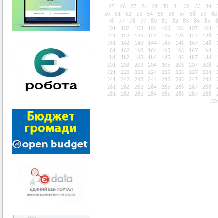
25
26
27
28
29
30
31
32
33
34
50
51
52
53
54
55
56
57
58
59
60
76
77
78
79
80
81
82
83
84
85
8
101
102
103
104
105
106
107
108
121
122
123
124
125
126
127
128
141
142
143
144
145
146
147
148
161
162
163
164
165
166
167
168
181
182
183
184
185
186
187
188
201
202
203
204
205
206
207
208
221
222
223
224
225
226
227
228
241
242
243
244
245
246
247
248
261
262
263
264
265
266
267
268
281
282
283
284
285
286
287
288
30