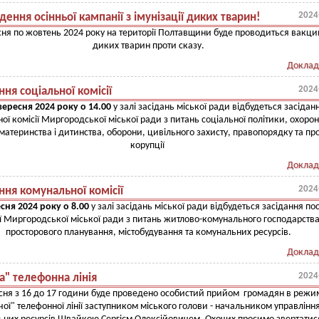
2024
ення осінньої кампанії з імунізації диких тварин!
сня по жовтень 2024 року на території Полтавщини буде проводиться вакци
диких тварин проти сказу.
Доклад
2024
ння соціальної комісії
вересня 2024 року о 14.00
у залі засідань міської ради відбудеться засідан
ної комісії Миргородської міської ради з питань соціальної політики, охоро
 материнства і дитинства, оборони, цивільного захисту, правопорядку та про
корупції
Доклад
2024
ння комунальної комісії
сня 2024 року о 8.00
у залі засідань міської ради відбудеться засідання пос
ії Миргородської міської ради з питань житлово-комунального господарства
просторового планування, містобудування та комунальних ресурсів.
Доклад
2024
а" телефонна лінія
сня з 16 до 17 години буде проведено особистий прийом громадян в режи
чої" телефонної лінії заступником міського голови - начальником
управлінн