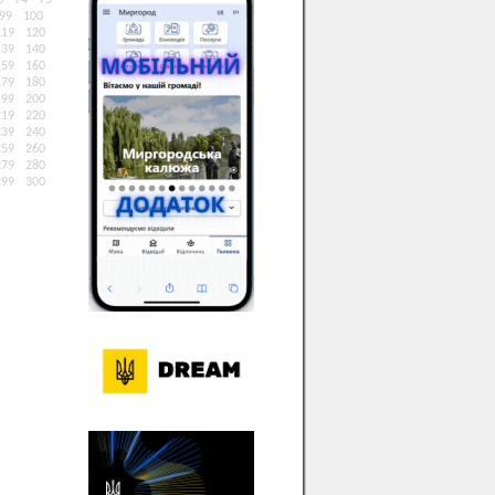
3
74
75
99
100
119
120
139
140
159
160
179
180
199
200
219
220
239
240
259
260
279
280
299
300