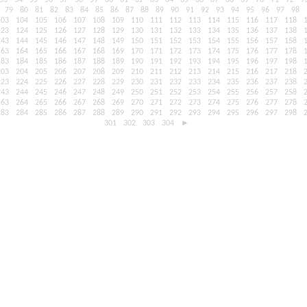
53
54
55
56
57
58
59
60
61
62
63
64
65
66
67
68
69
70
71
72
7
79
80
81
82
83
84
85
86
87
88
89
90
91
92
93
94
95
96
97
98
103
104
105
106
107
108
109
110
111
112
113
114
115
116
117
118
123
124
125
126
127
128
129
130
131
132
133
134
135
136
137
138
143
144
145
146
147
148
149
150
151
152
153
154
155
156
157
158
163
164
165
166
167
168
169
170
171
172
173
174
175
176
177
178
183
184
185
186
187
188
189
190
191
192
193
194
195
196
197
198
203
204
205
206
207
208
209
210
211
212
213
214
215
216
217
218
223
224
225
226
227
228
229
230
231
232
233
234
235
236
237
238
243
244
245
246
247
248
249
250
251
252
253
254
255
256
257
258
263
264
265
266
267
268
269
270
271
272
273
274
275
276
277
278
283
284
285
286
287
288
289
290
291
292
293
294
295
296
297
298
301
302
303
304
►