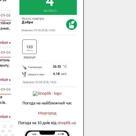
я за
-09-06
тійної
вання,
ніше
-09-04
питань
менту,
ніше
-09-04
ня
сів,
Погода на найближчий час
Миргород
ніше
Погода на 10 днів від
sinoptik.ua
23
24
48
49