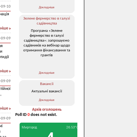
-09-10
Докладніше
нація
Зелене фермерство в галузі
садівництва
ніше
Програма «Зелене
фермерство в галузі
-09-09
садівництва»: запрошуємо
садівників на вебінар щодо
ня
отримання фінансування та
ни
грантів
тидії
ніше
Докладніше
-09-09
Вакансії
тійної
Актуальні вакансії
,
Докладніше
ніше
Архів оголошень
Poll ID
0
does not exist.
-09-09
мі
я