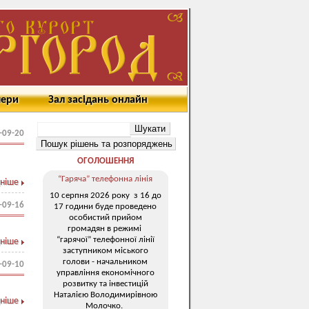
мери
Зал засідань онлайн
-09-20
ОГОЛОШЕННЯ
“Гаряча” телефонна лінія
ніше
10 серпня 2026 року з 16 до
-09-16
17 години буде проведено
особистий прийом
громадян в режимі
“гарячої” телефонної лінії
ніше
заступником міського
голови - начальником
-09-10
управління економічного
розвитку та інвестицій
Наталією Володимирівною
ніше
Молочко.