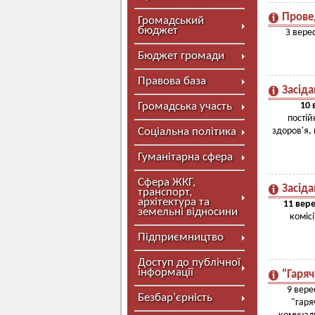
Провед
Громадський
бюджет
З вере
Бюджет громади
Правова база
Засіда
Громадська участь
10 
постій
Соціальна політика
здоров'я,
Гуманітарна сфера
Сфера ЖКГ,
Засіда
транспорт,
архітектура та
11 вере
земельні відносини
коміс
Підприємництво
Доступ до публічної
інформації
"Гаряч
9 вере
Безбар’єрність
"гаря