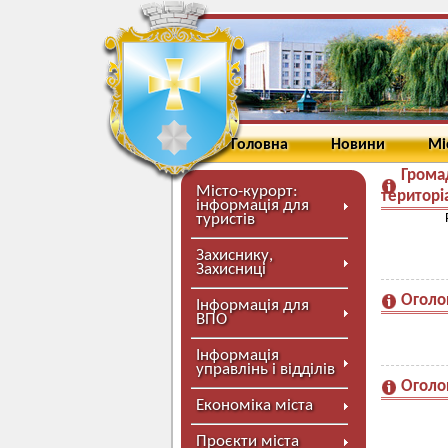
Головна
Новини
Мі
Грома
Місто-курорт:
територі
інформація для
туристів
Захиснику,
Захисниці
Оголо
Інформація для
ВПО
Інформація
управлінь і відділів
Оголо
Економіка міста
Проєкти міста