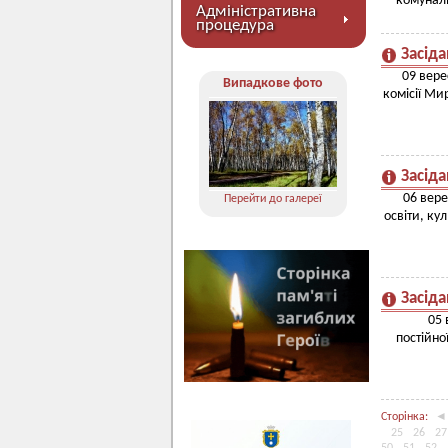
комуналь
Адміністративна
процедура
Засіда
09 вере
Випадкове фото
комісії Ми
Засіда
06 вере
Перейти до галереї
освіти, ку
Засіда
05 
постійно
Сторінка:
◄
25
26
27