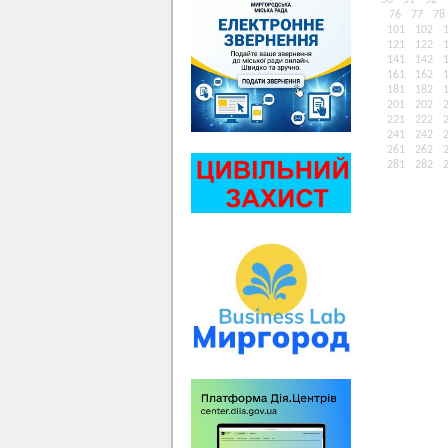
50
51
52
76
77
78
101
102
121
122
141
142
161
162
181
182
201
202
221
222
241
242
261
262
281
282