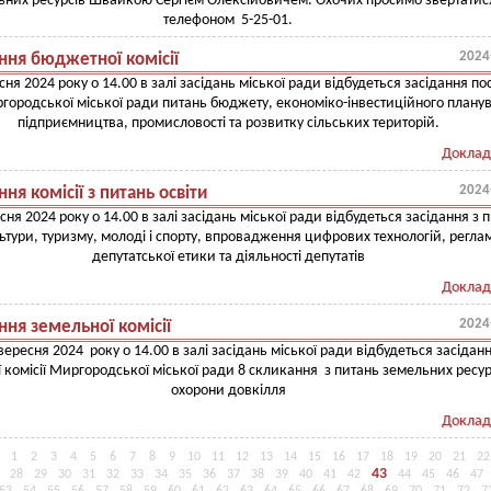
них ресурсів Швайкою Сергієм Олексійовичем. Охочих просимо звертатис
телефоном 5-25-01.
2024
ння бюджетної комісії
сня 2024 року о 14.00 в залі засідань міської ради відбудеться засідання пос
ргородської міської ради питань бюджету, економіко-інвестиційного плану
підприємництва, промисловості та розвитку сільських територій.
Доклад
2024
ння комісії з питань освіти
сня 2024 року о 14.00 в залі засідань міської ради відбудеться засідання з 
льтури, туризму, молоді і спорту, впровадження цифрових технологій, регла
депутатської етики та діяльності депутатів
Доклад
2024
ння земельної комісії
вересня 2024 року о 14.00 в залі засідань міської ради відбудеться засідан
ї комісії Миргородської міської ради 8 скликання з питань земельних ресур
охорони довкілля
Доклад
1
2
3
4
5
6
7
8
9
10
11
12
13
14
15
16
17
18
19
20
21
22
43
28
29
30
31
32
33
34
35
36
37
38
39
40
41
42
44
45
46
47