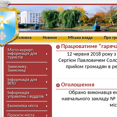
Головна
Новини
Міська влада
Про г
Працюватиме "гаряча
Місто-курорт:
інформація для
12 червня 2018 року 
туристів
Сергієм Павловичем Сол
прийом громадян в реж
Захиснику,
Захисниці
Інформація для
ВПО
Оголошення
Обрано виконавця ен
Інформація
управлінь і відділів
навчального закладу № 
мі
Економіка міста
Проєкти міста