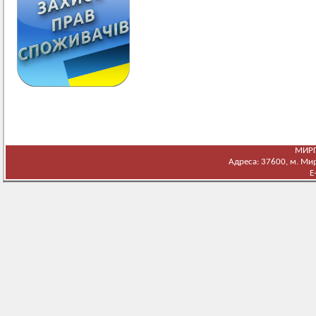
МИРГ
Адреса: 37600, м. Мирг
E