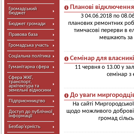
Планові відключення
Громадський
бюджет
З 04.06.2018 по 08.0
планових ремонтних робі
Бюджет громади
тимчасові перерви в е
Правова база
мешкають за
Громадська участь
Соціальна політика
Семінар для власникі
Гуманітарна сфера
11 червня о 13.00 у зал
семінар з 
Сфера ЖКГ,
транспорт,
архітектура та
земельні відносини
До уваги миргородці
Підприємництво
На сайті Миргородської
щодо можливого доброві
Доступ до публічної
інформації
громад сільс
Безбар’єрність