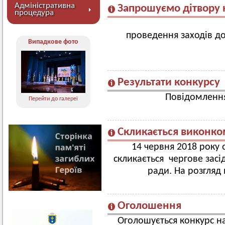
Адміністративна
Запрошуємо дітвору н
процедура
проведення заходів до
Випадкове фото
Результати конкурсу
Повідомлення
Перейти до галереї
Скликається виконко
14 червня 2018 року о
скликається чергове засі
ради. На розгляд
Оголошення
Оголошується конкурс н