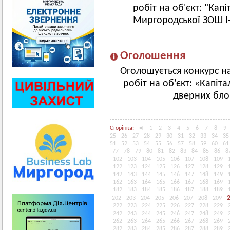
робіт на об'єкт: "Кап
Миргородської ЗОШ І-І
Оголошення
Оголошується конкурс н
робіт на об'єкт: «Капіт
дверних бло
Сторінка:
◄
1
2
3
4
5
6
7
8
9
25
26
27
28
29
30
31
32
33
34
35
51
52
53
54
55
56
57
58
59
60
61
77
78
79
80
81
82
83
84
85
86
8
102
103
104
105
106
107
108
109
122
123
124
125
126
127
128
129
142
143
144
145
146
147
148
149
162
163
164
165
166
167
168
169
182
183
184
185
186
187
188
189
202
203
204
205
206
207
208
209
222
223
224
225
226
227
228
229
242
243
244
245
246
247
248
249
262
263
264
265
266
267
268
269
282
283
284
285
286
287
288
289