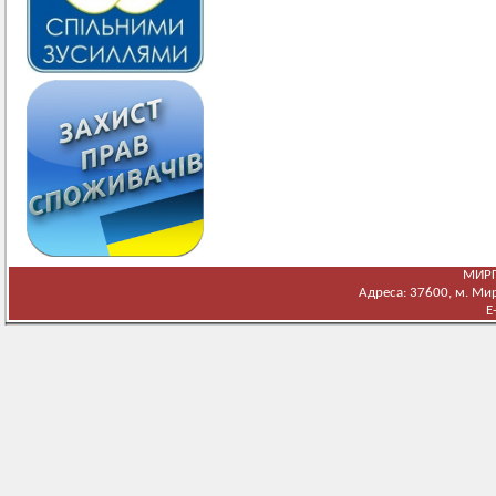
МИРГ
Адреса: 37600, м. Мирг
E