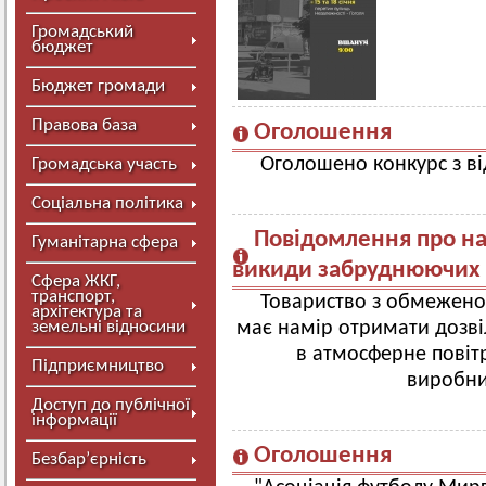
Громадський
бюджет
Бюджет громади
Правова база
Оголошення
Оголошено конкурс з від
Громадська участь
Соціальна політика
Повідомлення про на
Гуманітарна сфера
викиди забруднюючих
Сфера ЖКГ,
транспорт,
Товариство з обмежено
архітектура та
земельні відносини
має намір отримати дозв
в атмосферне пові
Підприємництво
виробни
Доступ до публічної
інформації
Оголошення
Безбар’єрність