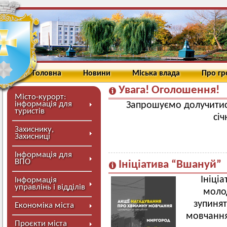
Головна
Новини
Міська влада
Про г
Увага! Оголошення!
Місто-курорт:
інформація для
Запрошуємо долучитися
туристів
січ
Захиснику,
Захисниці
Інформація для
ВПО
Ініціатива “Вшануй”
Ініці
Інформація
управлінь і відділів
моло
зупинят
Економіка міста
мовчання
Проєкти міста