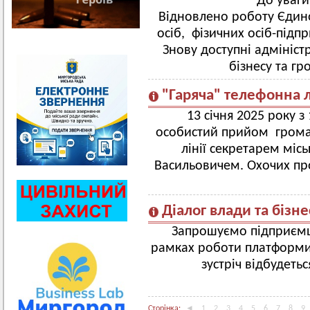
До уваги
Відновлено роботу Єдин
осіб, фізичних осіб-підп
Знову доступні адміністр
бізнесу та г
"Гаряча" телефонна л
13 січня 2025 року 
особистий прийом громад
лінії секретарем міс
Васильовичем. Охочих пр
Діалог влади та бізне
Запрошуємо підприємці
рамках роботи платформи 
зустріч відбудетьс
Сторінка:
◄
1
2
3
4
5
6
7
8
9