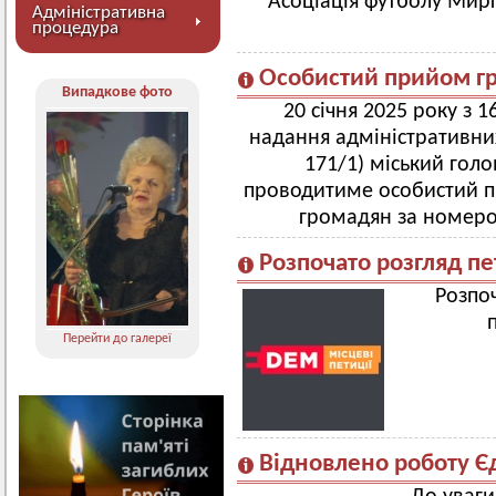
"Асоціація футболу Мир
Адміністративна
процедура
Особистий прийом г
Випадкове фото
20 січня 2025 року з 
надання адміністративних
171/1) міський гол
проводитиме особистий п
громадян за номером
Розпочато розгляд пе
Розпо
Перейти до галереї
Відновлено роботу Є