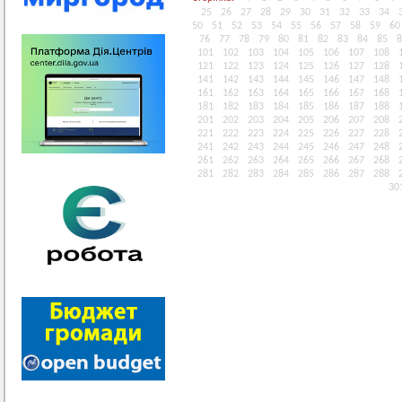
25
26
27
28
29
30
31
32
33
34
50
51
52
53
54
55
56
57
58
59
60
76
77
78
79
80
81
82
83
84
85
8
101
102
103
104
105
106
107
108
121
122
123
124
125
126
127
128
141
142
143
144
145
146
147
148
161
162
163
164
165
166
167
168
181
182
183
184
185
186
187
188
201
202
203
204
205
206
207
208
221
222
223
224
225
226
227
228
241
242
243
244
245
246
247
248
261
262
263
264
265
266
267
268
281
282
283
284
285
286
287
288
30