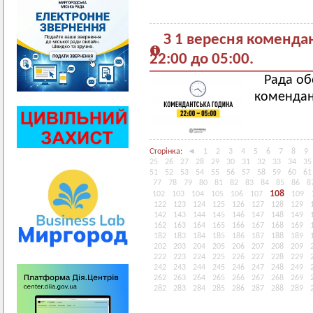
З 1 вересня коменда
22:00 до 05:00.
Рада об
комендант
Сторінка:
◄
1
2
3
4
5
6
7
8
9
25
26
27
28
29
30
31
32
33
34
35
51
52
53
54
55
56
57
58
59
60
61
77
78
79
80
81
82
83
84
85
86
8
108
102
103
104
105
106
107
109
122
123
124
125
126
127
128
129
142
143
144
145
146
147
148
149
162
163
164
165
166
167
168
169
182
183
184
185
186
187
188
189
202
203
204
205
206
207
208
209
222
223
224
225
226
227
228
229
242
243
244
245
246
247
248
249
262
263
264
265
266
267
268
269
282
283
284
285
286
287
288
289