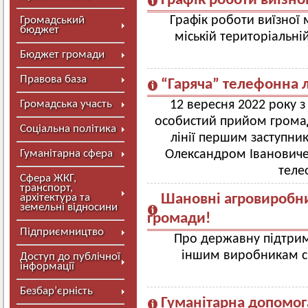
Графік роботи виїзно
Графік роботи виїзної
Громадський
бюджет
міській територіальні
Бюджет громади
Правова база
“Гаряча” телефонна л
Громадська участь
12 вересня 2022 року з
особистий прийом громад
Соціальна політика
лінії першим заступни
Гуманітарна сфера
Олександром Івановиче
теле
Сфера ЖКГ,
транспорт,
архітектура та
Шановні агровиробн
земельні відносини
громади!
Підприємництво
Про державну підтрим
іншим виробникам сі
Доступ до публічної
інформації
Безбар’єрність
Гуманітарна допомог