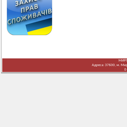
МИРГ
Адреса: 37600, м. Мирг
E