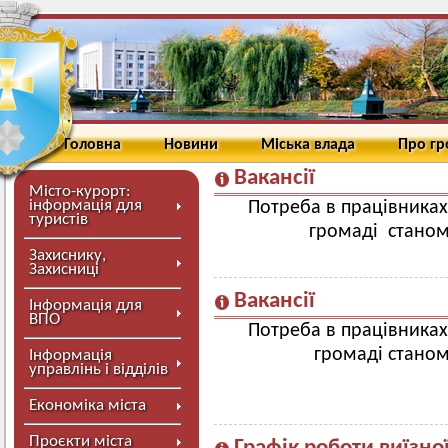
Головна
Новини
Міська влада
Про г
Вакансії
Місто-курорт:
інформація для
Потреба в працівниках
туристів
громаді станом
Захиснику,
Захисниці
Вакансії
Інформація для
ВПО
Потреба в працівниках
громаді станом
Інформація
управлінь і відділів
Економіка міста
Проєкти міста