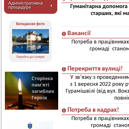
Адміністративна
Гуманітарна допомога
процедура
старших,
які м
Випадкове фото
Вакансії
Потреба в працівниках
громаді станом
Перейти до галереї
Перекриття вулиці!
У зв’язку з проведення
з 1 вересня 2022 року р
Гурамішвілі (від вул. Во
повні
Потреба в кадрах!
Потреба в працівниках
громаді станом