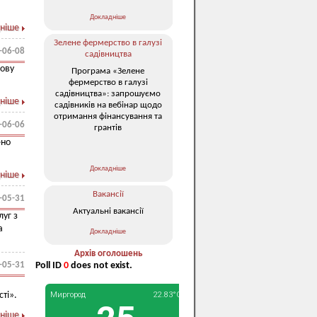
Докладніше
ніше
Зелене фермерство в галузі
-06-08
садівництва
зову
Програма «Зелене
фермерство в галузі
садівництва»: запрошуємо
ніше
садівників на вебінар щодо
отримання фінансування та
-06-06
грантів
ено
Докладніше
ніше
Вакансії
-05-31
Актуальні вакансії
уг з
а
Докладніше
Архів оголошень
-05-31
Poll ID
0
does not exist.
ті».
ніше