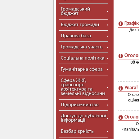
Громадський
бюджет
Графік
Бюджет громади
Дев'я
Правова база
Громадська участь
Оголо
Соціальна політика
08 ч
Гуманітарна сфера
Сфера ЖКГ,
транспорт,
Увага!
архітектура та
земельні відносини
Оголо
оцінк
Підприємництво
Доступ до публічної
Оголо
інформації
О
«Капітал
Безбар’єрність