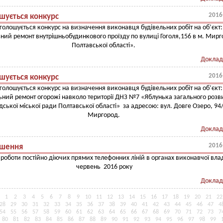
2016
шується конкурс
голошується конкурс на визначення виконавця будівельних робіт на об’єкт:
ний ремонт внутрішньобудинкового проїзду по вулиці Гоголя,156 в м. Мир
Полтавської області».
Доклад
2016
шується конкурс
голошується конкурс на визначення виконавця будівельних робіт на об’єкт:
ьний ремонт огорожі навколо території ДНЗ №7 «Яблунька загального розв
ської міської ради Полтавської області» за адресою: вул. Довге Озеро, 94/
Миргород.
Доклад
2016
шення
 роботи постійно діючих прямих телефонних ліній в органах виконавчої вла
червень 2016 року
Доклад
1
2
3
4
5
6
7
8
9
10
11
12
13
14
15
16
17
18
19
20
21
22
28
29
30
31
32
33
34
35
36
37
38
39
40
41
42
43
44
45
46
47
4
54
55
56
57
58
59
60
61
62
63
64
65
66
67
68
69
70
71
72
73
7
80
81
82
83
84
85
86
87
88
89
90
91
92
93
94
95
96
97
98
99