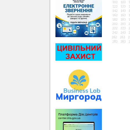
102
103
122
123
142
143
162
163
182
183
202
203
222
223
242
243
262
263
2
282
283