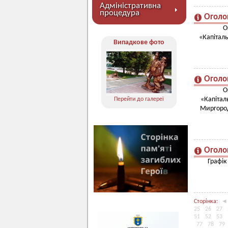
Адміністративна
процедура
Оголо
О
«Капіталь
Випадкове фото
Оголо
О
«Капітал
Перейти до галереї
Миргород
Оголо
Графік
Сторінка:
◄
25
26
27
51
52
53
77
78
79