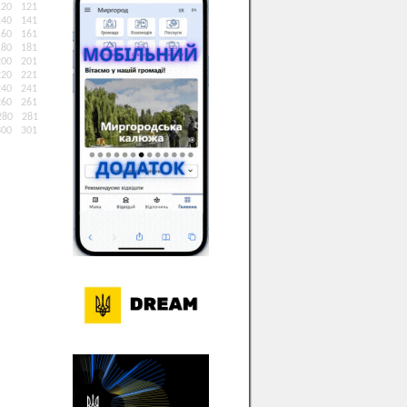
120
121
140
141
160
161
180
181
200
201
220
221
240
241
260
261
280
281
300
301