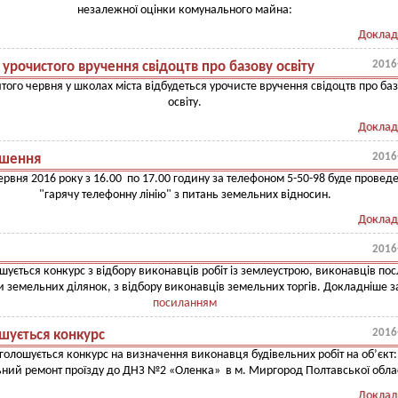
незалежної оцінки комунального майна:
Доклад
2016
 урочистого вручення свідоцтв про базову освіту
того червня у школах міста відбудеться урочисте вручення свідоцтв про ба
освіту.
Доклад
2016
шення
ервня 2016 року з 16.00 по 17.00 годину за телефоном 5-50-98 буде провед
"гарячу телефонну лінію" з питань земельних відносин.
Доклад
2016
шується конкурс з відбору виконавців робіт із землеустрою, виконавців посл
и земельних ділянок, з відбору виконавців земельних торгів. Докладніше з
посиланням
2016
шується конкурс
голошується конкурс на визначення виконавця будівельних робіт на об’єкт:
ьний ремонт проїзду до ДНЗ №2 «Оленка» в м. Миргород Полтавської облас
Доклад