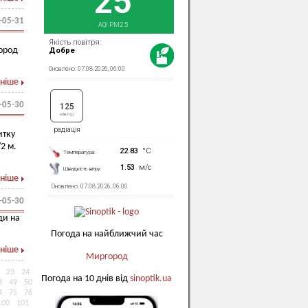
-05-31
город
ніше
-05-30
итку
2 м.
ніше
-05-30
ди на
Погода на найближчий час
ніше
Миргород
23
24
Погода на 10 днів від
sinoptik.ua
8
49
50
4
75
76
100
101