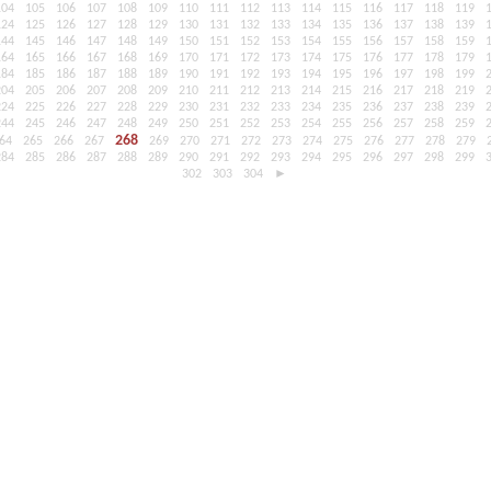
104
105
106
107
108
109
110
111
112
113
114
115
116
117
118
119
124
125
126
127
128
129
130
131
132
133
134
135
136
137
138
139
144
145
146
147
148
149
150
151
152
153
154
155
156
157
158
159
164
165
166
167
168
169
170
171
172
173
174
175
176
177
178
179
184
185
186
187
188
189
190
191
192
193
194
195
196
197
198
199
204
205
206
207
208
209
210
211
212
213
214
215
216
217
218
219
224
225
226
227
228
229
230
231
232
233
234
235
236
237
238
239
244
245
246
247
248
249
250
251
252
253
254
255
256
257
258
259
268
64
265
266
267
269
270
271
272
273
274
275
276
277
278
279
284
285
286
287
288
289
290
291
292
293
294
295
296
297
298
299
302
303
304
►