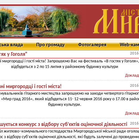
ська влада
Про громаду
Фотогалерея
Web-ка
2016
тях у Гоголя"
 миргородці і гості міста! Запрошуємо Вас на фестиваль «В гостях у Гоголя»
відбудеться з 2 по 15 липня у районному будинку культури
Доклад
2016
і миргородці і гості міста!
нувальників гітарного мистецтва запрошуємо на заходи четвертого гітарно
«Мир град 2016», який відбудеться 11- 12 червня 2016 року о 17.00 в рай
будинку культури.
Доклад
2016
ується конкурс з відбору суб’єктів оціночної діяльності
іл житлово–комунального господарства Миргородської міської ради оголо
с з відбору суб’єктів оціночної діяльності, які будуть залучені до проведенн