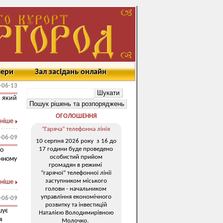
мери
Зал засідань онлайн
-06-13
, який
ОГОЛОШЕННЯ
ніше
“Гаряча” телефонна лінія
-06-09
10 серпня 2026 року з 16 до
17 години буде проведено
го
особистий прийом
онному
громадян в режимі
“гарячої” телефонної лінії
заступником міського
ніше
голови - начальником
управління економічного
-06-09
розвитку та інвестицій
шує
Наталією Володимирівною
я
Молочко.