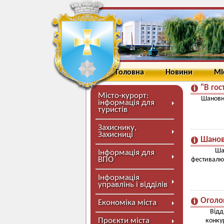
Головна
Новини
Мі
"В гос
Місто-курорт:
Шановні
інформація для
туристів
Захиснику,
Захисниці
Шановн
Ша
Інформація для
ВПО
фестивалю 
Інформація
управлінь і відділів
Оголош
Економіка міста
Відд
Проєкти міста
конкур