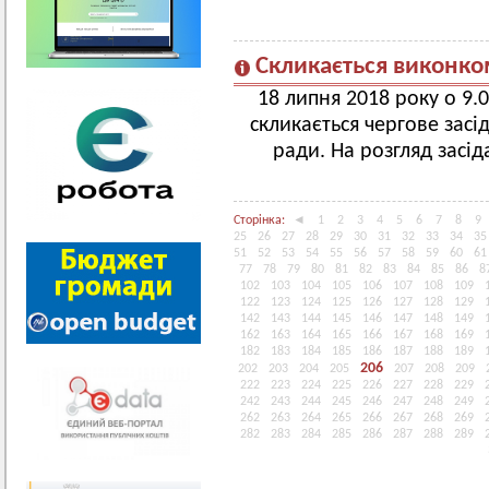
Скликається виконко
18 липня 2018 року о 9.0
скликається чергове засі
ради. На розгляд засі
Сторінка:
◄
1
2
3
4
5
6
7
8
9
25
26
27
28
29
30
31
32
33
34
35
51
52
53
54
55
56
57
58
59
60
61
77
78
79
80
81
82
83
84
85
86
8
102
103
104
105
106
107
108
109
122
123
124
125
126
127
128
129
142
143
144
145
146
147
148
149
162
163
164
165
166
167
168
169
182
183
184
185
186
187
188
189
206
202
203
204
205
207
208
209
222
223
224
225
226
227
228
229
242
243
244
245
246
247
248
249
262
263
264
265
266
267
268
269
282
283
284
285
286
287
288
289