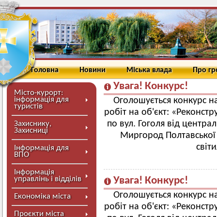
Головна
Новини
Міська влада
Про г
Увага! Конкурс!
Місто-курорт:
інформація для
Оголошується конкурс н
туристів
робіт на об'єкт: «Реконст
по вул. Гоголя від центр
Захиснику,
Захисниці
Миргород Полтавської 
світ
Інформація для
ВПО
Інформація
управлінь і відділів
Увага! Конкурс!
Оголошується конкурс н
Економіка міста
робіт на об'єкт: «Реконст
Проєкти міста