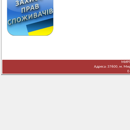
МИРГ
Адреса: 37600, м. Мирг
E