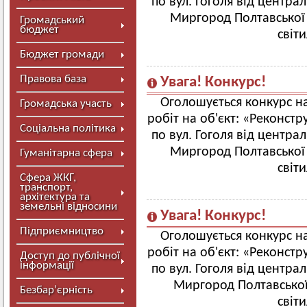
по вул. Гоголя від центр
Миргород Полтавської 
Громадський
бюджет
світ
Бюджет громади
Правова база
Увага! Конкурс!
Оголошується конкурс н
Громадська участь
робіт на об'єкт: «Реконст
Соціальна політика
по вул. Гоголя від центр
Миргород Полтавської 
Гуманітарна сфера
світ
Сфера ЖКГ,
транспорт,
архітектура та
земельні відносини
Увага! Конкурс!
Підприємництво
Оголошується конкурс н
робіт на об'єкт: «Реконст
Доступ до публічної
інформації
по вул. Гоголя від центр
Миргород Полтавської 
Безбар’єрність
світ