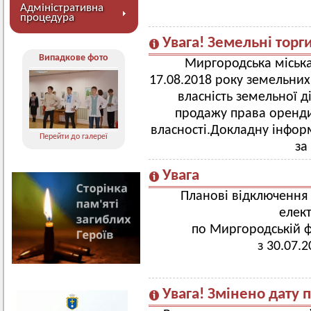
Адміністративна
процедура
Увага! Земельні торги
Випадкове фото
Миргородська міськ
17.08.2018 року земельних
власність земельної д
продажу права оренди
власності.Докладну інфор
Перейти до галереї
за
Увага
Планові відключення
елек
по Миргородській 
з 30.07.2
Увага! Змінено дату