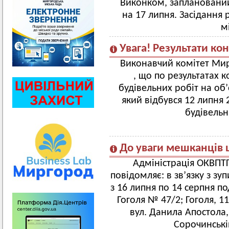
Виконком, запланований
на 17 липня. Засідання р
м
Увага! Результати ко
Виконавчий комітет Мир
, що по результатах 
будівельних робіт на об’
який відбувся 12 липня
будівельн
До уваги мешканців ц
Адміністрація ОКВПТ
повідомляє: в зв’язку з з
з 16 липня по 14 серпня по
Гоголя № 47/2; Гоголя, 113
вул. Данила Апостола
Сорочинські