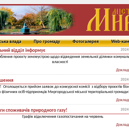
ська влада
Про громаду
Фотогалерея
Web-ка
2024
ьний відділ інформує
облення проєкту землеустрою щодо відведення земельної ділянки комунал
власності
Доклад
2024
шення
! Оголошується прийом заявок до конкурсної комісії з відбору проєктів біз
в фізичних осіб-підприємців Миргородської міської територіальної громади
Доклад
2024
ги споживачів природного газу!
Графік відключення газопостачання на червень
Доклад