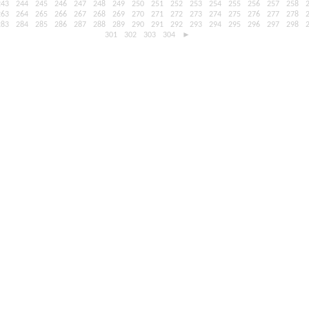
243
244
245
246
247
248
249
250
251
252
253
254
255
256
257
258
263
264
265
266
267
268
269
270
271
272
273
274
275
276
277
278
283
284
285
286
287
288
289
290
291
292
293
294
295
296
297
298
301
302
303
304
►