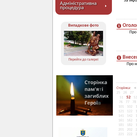
За інф
Адміністративна
процедура
Оголо
Випадкове фото
Про 
Внесен
Перейти до галереї
Про н
Сторінка:
◄
25
26
27
52
51
5
76
77
78
101
102
121
122
141
142
161
162
181
182
201
202
221
222