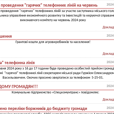
2024
 проведення "гарячих" телефонних ліній на червень
 проведення "гарячих" телефонних ліній за участю заступника міського гол
ьника управління економічного розвитку та інвестицій та керуючої справам
виконавчого комітету на червень 2024 року
Доклад
2024
шення
Грантові кошти для агровиробників та населення!
Доклад
2024
а” телефонна лінія
авня 2024 року з 16 до 17 години буде проведено особистий прийом громад
і “гарячої” телефонної лінії секретарем міської ради Гуржієм Олександро
Васильовичем. Охочих просимо звертатися за телефоном 5-25-01.
2024
ДОМУ ГРОМАДЯН!!!
Комунальне підприємство «Спецкомунтранс» повідомляє:
Доклад
2024
ено переліки боржників до бюджету громади