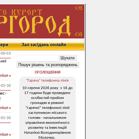
мери
Зал засідань онлайн
-06-03
ьної
ОГОЛОШЕННЯ
ніше
“Гаряча” телефонна лінія
-05-30
10 серпня 2026 року з 16 до
17 години буде проведено
нес–
особистий прийом
!
громадян в режимі
ніше
“гарячої” телефонної лінії
заступником міського
голови - начальником
-05-30
управління економічного
розвитку та інвестицій
Наталією Володимирівною
ніше
Молочко.