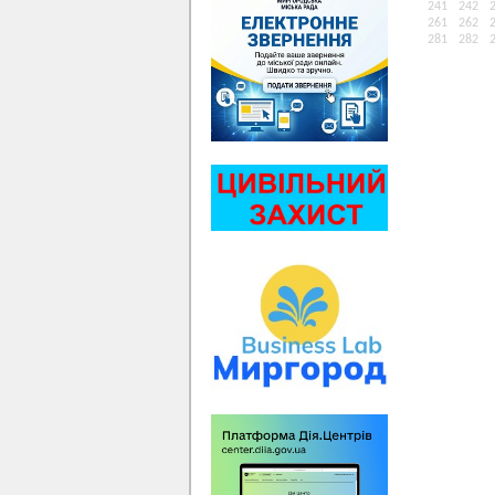
241
242
261
262
281
282