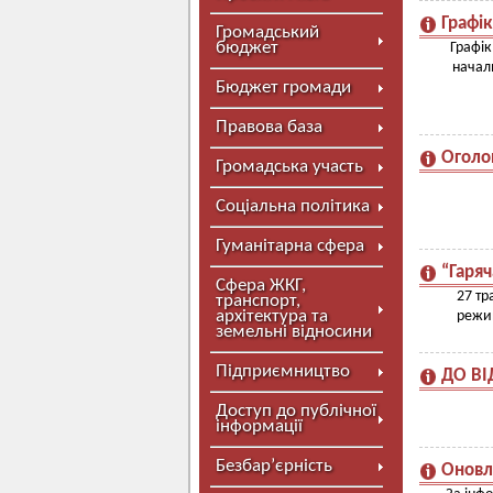
Графік
Громадський
бюджет
Графік
начал
Бюджет громади
Правова база
Оголо
Громадська участь
Соціальна політика
Гуманітарна сфера
“Гаряч
Сфера ЖКГ,
27 тр
транспорт,
архітектура та
режим
земельні відносини
Підприємництво
ДО ВІ
Доступ до публічної
інформації
Безбар’єрність
Оновл