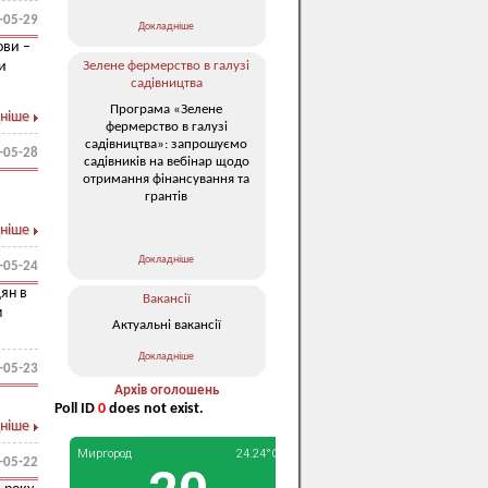
-05-29
Докладніше
ови –
и
Зелене фермерство в галузі
садівництва
Програма «Зелене
ніше
фермерство в галузі
садівництва»: запрошуємо
-05-28
садівників на вебінар щодо
отримання фінансування та
грантів
ніше
Докладніше
-05-24
ян в
Вакансії
м
Актуальні вакансії
Докладніше
-05-23
Архів оголошень
Poll ID
0
does not exist.
ніше
-05-22