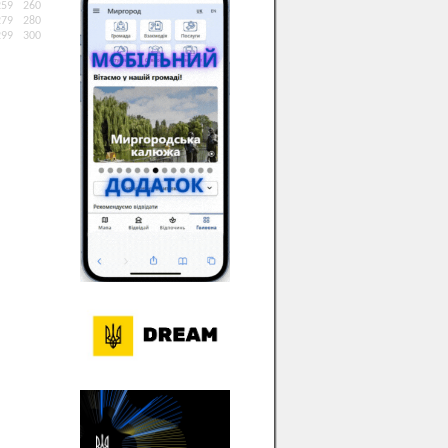
259
260
279
280
299
300