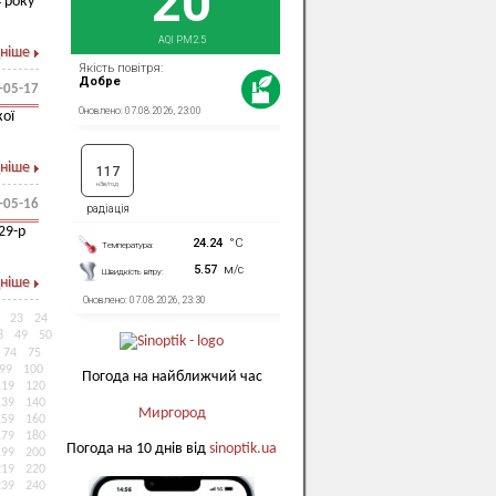
 року
ніше
-05-17
кої
ніше
-05-16
29-р
ніше
23
24
8
49
50
74
75
99
100
Погода на найближчий час
119
120
139
140
Миргород
159
160
179
180
Погода на 10 днів від
sinoptik.ua
199
200
219
220
239
240