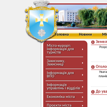
Головна
Новини
Мі
Земел
Місто-курорт:
Розр
інформація для
туристів
Захиснику,
Захисниці
Оголо
Увага
Інформація для
ВПО
плані
Інформація
управлінь і відділів
До ува
Економіка міста
Проєкти міста