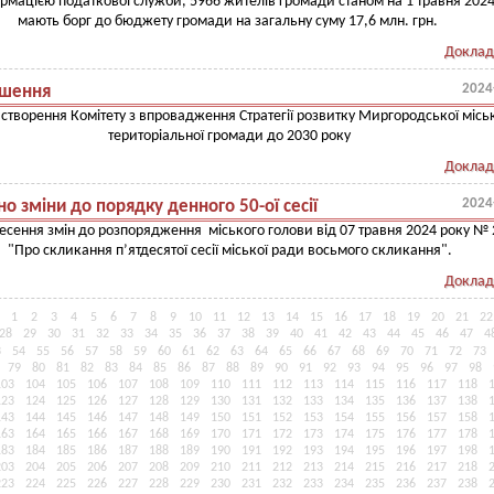
ормацією податкової служби, 5966 жителів громади станом на 1 травня 2024
мають борг до бюджету громади на загальну суму 17,6 млн. грн.
Доклад
2024
шення
створення Комітету з впровадження Стратегії розвитку Миргородської місь
територіальної громади до 2030 року
Доклад
2024
о зміни до порядку денного 50-ої сесії
есення змін до розпорядження міського голови від 07 травня 2024 року № 
"Про скликання п’ятдесятої сесії міської ради восьмого скликання".
Доклад
1
2
3
4
5
6
7
8
9
10
11
12
13
14
15
16
17
18
19
20
21
22
28
29
30
31
32
33
34
35
36
37
38
39
40
41
42
43
44
45
46
47
4
3
54
55
56
57
58
59
60
61
62
63
64
65
66
67
68
69
70
71
72
73
79
80
81
82
83
84
85
86
87
88
89
90
91
92
93
94
95
96
97
98
103
104
105
106
107
108
109
110
111
112
113
114
115
116
117
118
123
124
125
126
127
128
129
130
131
132
133
134
135
136
137
138
143
144
145
146
147
148
149
150
151
152
153
154
155
156
157
158
163
164
165
166
167
168
169
170
171
172
173
174
175
176
177
178
183
184
185
186
187
188
189
190
191
192
193
194
195
196
197
198
203
204
205
206
207
208
209
210
211
212
213
214
215
216
217
218
223
224
225
226
227
228
229
230
231
232
233
234
235
236
237
238