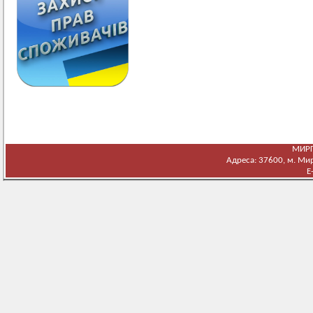
МИРГ
Адреса: 37600, м. Мирг
E