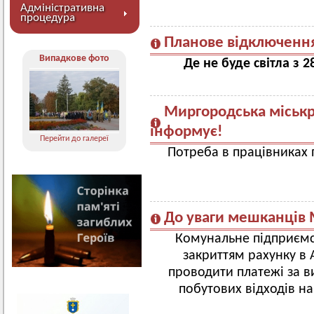
Адміністративна
процедура
Планове відключення
Випадкове фото
Де не буде світла з 
Миргородська міськр
інформує!
Перейти до галереї
Потреба в працівниках
До уваги мешканців 
Комунальне підприємст
закриттям рахунку в 
проводити платежі за в
побутових відходів на