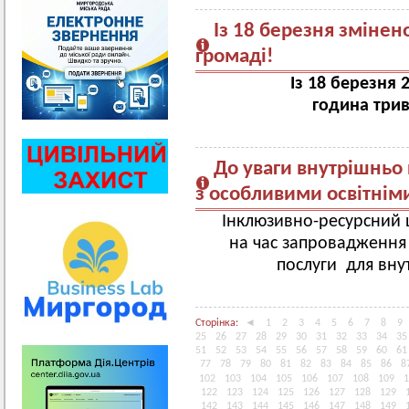
Із 18 березня змінен
громаді!
Із 18 березня
година трив
До уваги внутрішньо 
з особливими освітнім
Інклюзивно-ресурсний 
на час запровадження 
послуги для вну
Сторінка:
◄
1
2
3
4
5
6
7
8
9
25
26
27
28
29
30
31
32
33
34
35
51
52
53
54
55
56
57
58
59
60
61
77
78
79
80
81
82
83
84
85
86
8
102
103
104
105
106
107
108
109
1
122
123
124
125
126
127
128
129
142
143
144
145
146
147
148
149