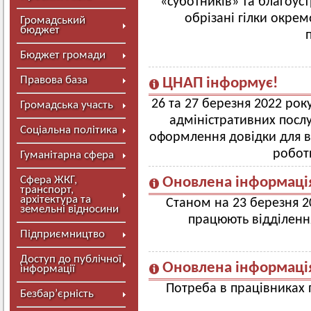
«суботників» та благоус
обрізані гілки окрем
Громадський
бюджет
Бюджет громади
Правова база
ЦНАП інформує!
26 та 27 березня 2022 ро
Громадська участь
адміністративних посл
Соціальна політика
оформлення довідки для в
роботи
Гуманітарна сфера
Сфера ЖКГ,
Оновлена інформація
транспорт,
архітектура та
Станом на 23 березня 2
земельні відносини
працюють відділення
Підприємництво
Доступ до публічної
Оновлена інформація
інформації
Потреба в працівниках
Безбар’єрність