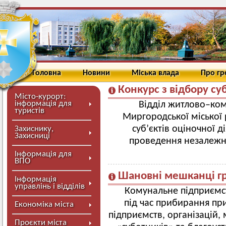
Головна
Новини
Міська влада
Про г
Конкурс з відбору суб
Місто-курорт:
інформація для
Відділ житлово–ком
туристів
Миргородської міської 
суб’єктів оціночної ді
Захиснику,
Захисниці
проведення незалежн
Інформація для
ВПО
Шановні мешканці г
Інформація
управлінь і відділів
Комунальне підприємс
під час прибирання пр
Економіка міста
підприємств, організацій, 
Проєкти міста