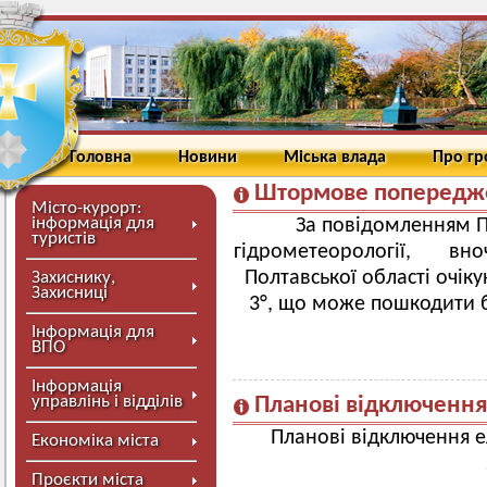
Головна
Новини
Міська влада
Про г
Штормове попередж
Місто-курорт:
інформація для
За повідомленням П
туристів
гідрометеорології, вночі 
Полтавської області очіку
Захиснику,
Захисниці
3°, що може пошкодити б
Інформація для
ВПО
Інформація
управлінь і відділів
Планові відключення
Планові відключення е
Економіка міста
Проєкти міста