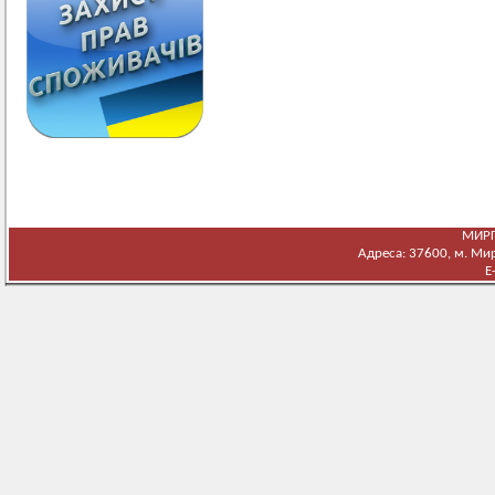
МИРГ
Адреса: 37600, м. Мирг
E