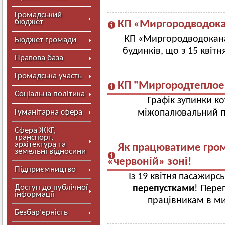
Громадський
бюджет
КП «Миргородводока
КП «Миргородводокан
Бюджет громади
будинків, що з 15 квіт
Правова база
Громадська участь
КП "Миргородтеплое
Соціальна політика
Графік зупинки к
Гуманітарна сфера
міжопалювальний п
Сфера ЖКГ,
транспорт,
архітектура та
Як працюватиме гром
земельні відносини
«червоній» зоні!
Підприємництво
Із 19 квітня пасажирс
Доступ до публічної
перепустками
! Пере
інформації
працівникам в м
Безбар’єрність