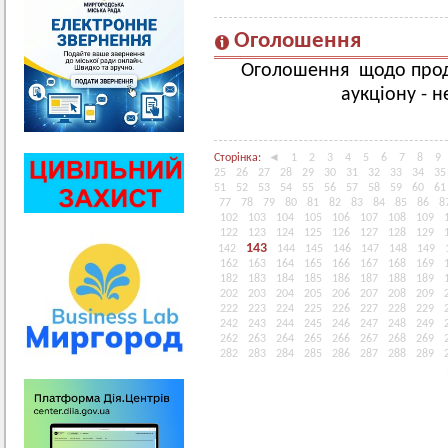
Оголошення
Оголошення щодо прод
аукціону - 
Сторінка:
◄
1
2
3
4
5
6
7
8
9
25
26
27
28
29
30
31
32
33
34
35
51
52
53
54
55
56
57
58
59
60
61
77
78
79
80
81
82
83
84
85
86
8
102
103
104
105
106
107
108
109
122
123
124
125
126
127
128
129
143
142
144
145
146
147
148
149
162
163
164
165
166
167
168
169
182
183
184
185
186
187
188
189
202
203
204
205
206
207
208
209
222
223
224
225
226
227
228
229
242
243
244
245
246
247
248
249
262
263
264
265
266
267
268
269
282
283
284
285
286
287
288
289