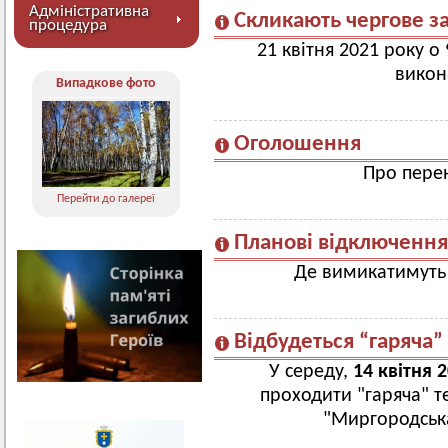
Адміністративна
Скликають чергове з
процедура
21 квітня 2021 року о
викон
Випадкове фото
Оголошення
Про пере
Перейти до галереї
Планові відключення
Де вимикатимуть с
Відбудеться “гаряча”
У середу,
14 квітня 
проходити "гаряча" т
"Миргородськ