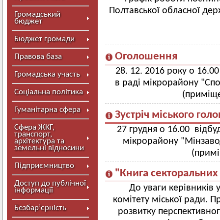
Полтавської обласної дер
Громадський
бюджет
Бюджет громади
Оголошення
Правова база
28. 12. 2016 року о 16.0
Громадська участь
в раді мікрорайону "Спо
Соціальна політика
(приміще
Гуманітарна сфера
Зустріч міського гол
Сфера ЖКГ,
27 грудня о 16.00 відбуд
транспорт,
мікрорайону "Мінзавод
архітектура та
земельні відносини
(прим
Підприємництво
"Книга секторальних 
Доступ до публічної
До уваги керівників 
інформації
комітету міської ради. П
Безбар’єрність
розвитку перспективног