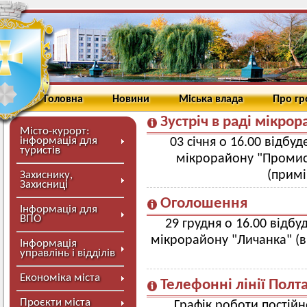
Головна
Новини
Міська влада
Про г
Зустріч в раді мікр
Місто-курорт:
інформація для
03 січня о 16.00 відбуд
туристів
мікрорайону "Промисл
(прим
Захиснику,
Захисниці
Оголошення
Інформація для
ВПО
29 грудня о 16.00 відбуд
мікрорайону "Личанка" (в 
Інформація
управлінь і відділів
Економіка міста
Телефонні лінії Полт
Проєкти міста
Графік роботи постій