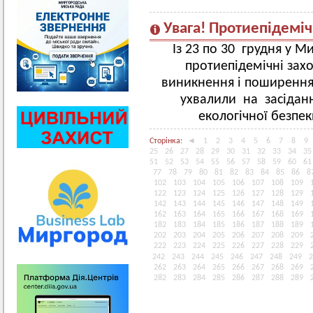
Увага! Протиепідемі
Із 23 по 30 грудня у 
протиепідемічні захо
виникнення і поширення 
ухвалили на засіданні
екологічної безпек
Сторінка:
◄
1
2
3
4
5
6
7
8
9
25
26
27
28
29
30
31
32
33
34
35
51
52
53
54
55
56
57
58
59
60
61
77
78
79
80
81
82
83
84
85
86
8
102
103
104
105
106
107
108
109
122
123
124
125
126
127
128
129
142
143
144
145
146
147
148
149
162
163
164
165
166
167
168
169
182
183
184
185
186
187
188
189
202
203
204
205
206
207
208
209
222
223
224
225
226
227
228
229
242
243
244
245
246
247
248
249
2
262
263
264
265
266
267
268
269
282
283
284
285
286
287
288
289