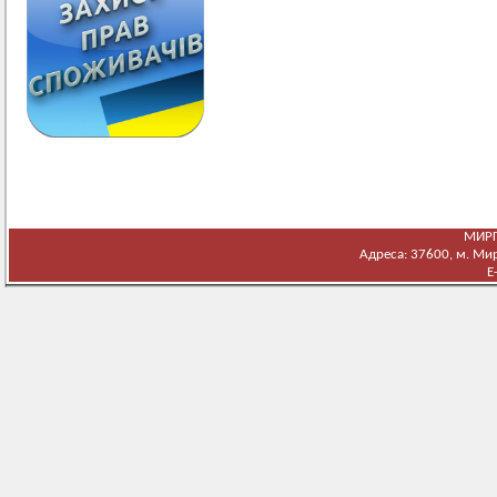
МИРГ
Адреса: 37600, м. Мирг
E