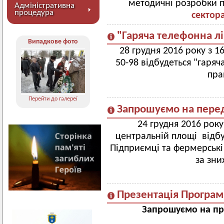
методичні розробки п
Адміністративна
процедура
сектора
"Гаряча телефонна лі
Випадкове фото
28 грудня 2016 року з 1
50-98 відбудеться "гаряч
пра
Перейти до галереї
Запрошуємо на пере
24 грудня 2016 року 
центральній площі відб
Підприємці та фермерські
за зн
Презентація Програм
Запрошуємо на п