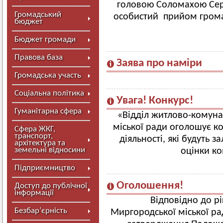
головою Соломахою Сер
Громадський
особистий прийом грома
бюджет
Бюджет громади
Правова база
Заява про наміри
Громадська участь
Соціальна політика
Увага! Конкурс!
Гуманітарна сфера
«Відділ житлово-комуна
міської ради оголошує ко
Сфера ЖКГ,
транспорт,
діяльності, які будуть 
архітектура та
земельні відносини
оцінки к
Підприємництво
Оголошення!
Доступ до публічної
інформації
Відповідно до р
Безбар’єрність
Миргородської міської ра