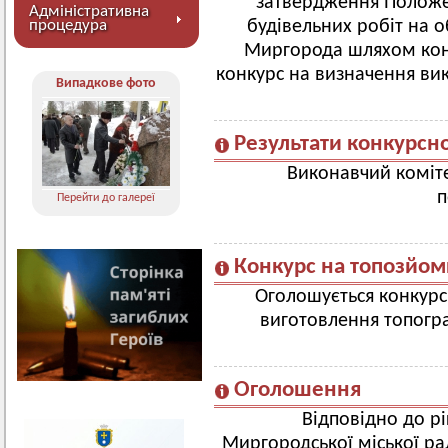
затвердження Положе
Адміністративна
процедура
будівельних робіт на о
Миргорода шляхом кон
конкурс на визначення вик
Випадкове фото
Результати конкурсно
Виконавчий коміте
п
Перейти до галереї
Конкурс на топозйом
Оголошується конкурс
виготовлення топогра
Оголошення
Відповідно до р
Миргородської міської ра