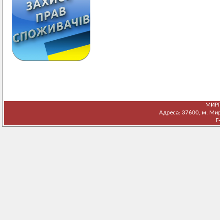
МИРГ
Адреса: 37600, м. Мирг
E