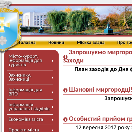
Головна
Новини
Міська влада
Про г
Запрошуємо миргород
Місто-курорт:
заходи
інформація для
туристів
План заходів до Дня ф
Захиснику,
Захисниці
Шановні миргородці
Інформація для
ВПО
Запрошуєм
Інформація
управлінь і відділів
Особистий прийом г
Економіка міста
12 вересня 2017 року
Проєкти міста