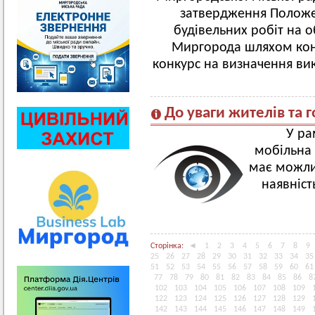
затвердження Положе
будівельних робіт на о
Миргорода шляхом кон
конкурс на визначення вик
До уваги жителів та г
У ра
мобільна 
має можлив
наявніст
Сторінка:
◄
1
2
3
4
5
6
7
8
9
25
26
27
28
29
30
31
32
33
34
35
51
52
53
54
55
56
57
58
59
60
61
77
78
79
80
81
82
83
84
85
86
8
102
103
104
105
106
107
108
109
122
123
124
125
126
127
128
129
142
143
144
145
146
147
148
149