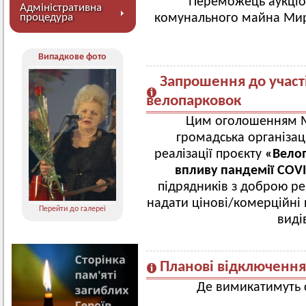
Переможець аукціон
Адміністративна
процедура
комунального майна Мирг
Випадкове фото
Запрошення до участ
велопарковок
Цим оголошенням М
громадська організац
реалізації проєкту
«Велоп
впливу пандемії COV
підрядників з доброю реп
надати цінові/комерційні 
Перейти до галереї
виді
Планові відключення
Де вимикатимуть с