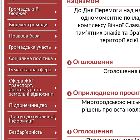
нацизмом
Громадський
До Дня Перемоги над на
бюджет
одномоментне поклад
Бюджет громади
комплексу Вічної Слав
пам’ятних знаків та бр
Правова база
території всіє
Громадська участь
Соціальна політика
Оголошення
Гуманітарна сфера
Оголошення 
Сфера ЖКГ,
транспорт,
архітектура та
Оприлюднено проєкти
земельні відносини
Миргородською місь
Підприємництво
рішень про встановле
Доступ до публічної
інформації
Оголошення
Безбар’єрність