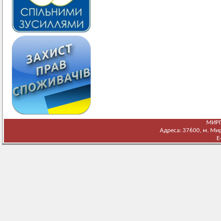
МИРГ
Адреса: 37600, м. Мирг
E