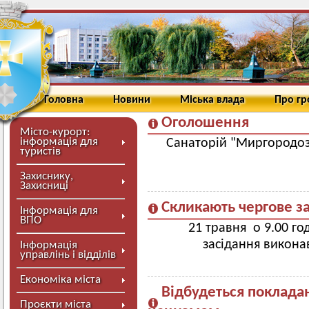
Головна
Новини
Міська влада
Про г
Оголошення
Місто-курорт:
інформація для
Санаторій "Миргородоз
туристів
Захиснику,
Захисниці
Скликають чергове з
Інформація для
ВПО
21 травня о 9.00 го
засідання викона
Інформація
управлінь і відділів
Економіка міста
Відбудеться покладан
Проєкти міста