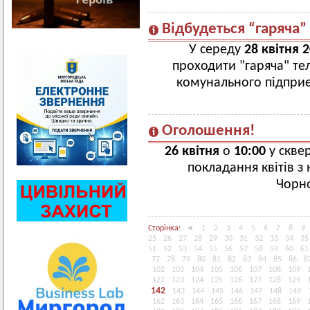
Відбудеться “гаряча”
У середу
28 квітня 
проходити "гаряча" тел
комунального підпри
Оголошення!
26 квітня
о
10:00
у сквер
покладання квітів з 
Чорно
Сторінка:
◄
1
2
3
4
5
6
7
8
9
25
26
27
28
29
30
31
32
33
34
35
51
52
53
54
55
56
57
58
59
60
61
77
78
79
80
81
82
83
84
85
86
8
102
103
104
105
106
107
108
109
122
123
124
125
126
127
128
129
142
143
144
145
146
147
148
149
162
163
164
165
166
167
168
169