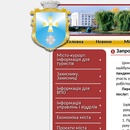
Головна
Новини
Мі
Запро
Місто-курорт:
інформація для
Цим 
туристів
майбутн
пандем
Захиснику,
Захисниці
участь 
робіт/по
Інформація для
Пер
ВПО
послуг:
Інформація
(орі
управлінь і відділів
рух
вкл
Економіка міста
Пр
руху
Проєкти міста