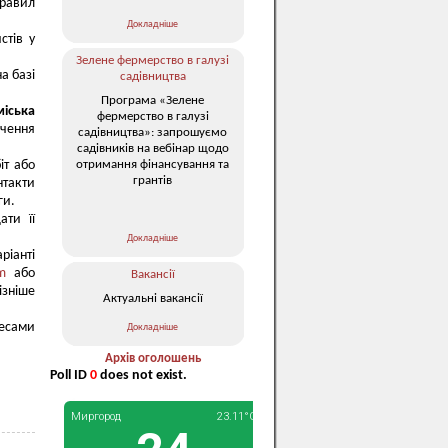
правил
Докладніше
стів у
Зелене фермерство в галузі
а базі
садівництва
Програма «Зелене
іська
фермерство в галузі
чення
садівництва»: запрошуємо
садівників на вебінар щодо
отримання фінансування та
іт або
грантів
такти
ги.
ати її
Докладніше
ріанті
m
або
Вакансії
ізніше
Актуальні вакансії
ресами
Докладніше
Архів оголошень
Poll ID
0
does not exist.