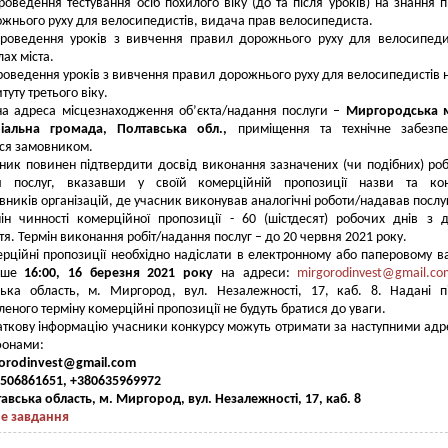
роведення тестування осіб похилого віку (до та після уроків) на знання 
жнього руху для велосипедистів, видача прав велосипедиста.
роведення уроків з вивчення правил дорожнього руху для велосипеди
ах міста.
оведення уроків з вивчення правил дорожнього руху для велосипедистів н
итуту третього віку.
а адреса місцезнаходження об’єкта/надання послуги –
Миргородська м
ріальна громада, Полтавська обл.,
приміщення та технічне забезпе
ся замовником.
ник повинен підтвердити досвід виконання зазначених (чи подібних) роб
я послуг, вказавши у своїй комерційній пропозиції назви та кон
вників організацій, де учасник виконував аналогічні роботи/надавав послу
ін чинності комерційної пропозиції - 60 (шістдесят) робочих днів з д
тя. Термін виконання робіт/надання послуг – до 20 червня 2021 року.
рційні пропозиції необхідно надіслати в електронному або паперовому ва
ніше
16:00, 16 березня 2021 року
на адреси:
mirgorodinvest@gmail.co
ька область, м. Миргород, вул. Незалежності, 17, каб. 8. Надані п
леного терміну комерційні пропозиції не будуть братися до уваги.
ткову інформацію учасники конкурсу можуть отримати за наступними ад
фонами:
orodinvest
@
gmail
.
com
506861651, +380635969972
авська область, м. Миргород, вул. Незалежності, 17, каб. 8
не завдання