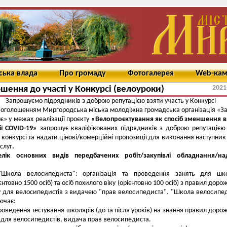
ська влада
Про громаду
Фотогалерея
Web-ка
2021
шення до участі у Конкурсі (велоуроки)
Запрошуємо підрядників з доброю репутацією взяти участь у Конкурсі
оголошенням Миргородська міська молодіжна громадська організація «З
є» у межах реалізації проєкту
«Велопроєктування як спосіб зменшення 
ії COVID-19»
запрошує кваліфікованих підрядників з доброю репутацією
у конкурсі та надати цінові/комерційні пропозиції для виконання наступник
слуг
.
елік основних видів передбачених робіт/закупівлі обладнання/на
"Школа велосипедиста": організація та проведення занять для шко
єнтовно 1500 осіб) та осіб похилого віку (орієнтовно 100 осіб) з правил доро
у для велосипедистів з видачею "прав велосипедиста". "Школа велосипе
ючає:
оведення тестування школярів (до та після уроків) на знання правил доро
 для велосипедистів, видача прав велосипедиста.