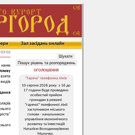
мери
Зал засідань онлайн
-03-02
а нами
ОГОЛОШЕННЯ
впливу
 взяти
“Гаряча” телефонна лінія
 видів
10 серпня 2026 року з 16 до
17 години буде проведено
дання
особистий прийом
громадян в режимі
лярів
“гарячої” телефонної лінії
жнього
заступником міського
диста"
голови - начальником
управління економічного
розвитку та інвестицій
жнього
Наталією Володимирівною
Молочко.