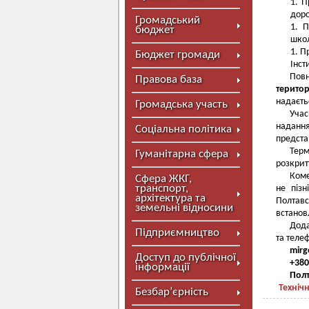
П
доро
Громадський
П
бюджет
школ
Пр
Бюджет громади
Інст
Повн
Правова база
терито
надаєть
Громадська участь
Учас
наданн
Соціальна політика
предста
Терм
Гуманітарна сфера
розкрит
Коме
Сфера ЖКГ,
транспорт,
не піз
архітектура та
Полтавс
земельні відносини
встанов
Дода
Підприємництво
та теле
mirg
Доступ до публічної
+380
інформації
Полт
Техніч
Безбар’єрність