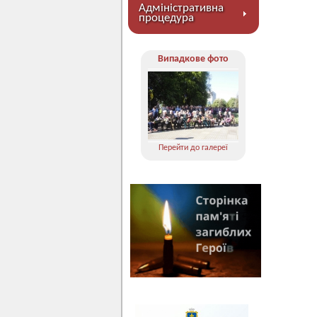
Адміністративна
процедура
Випадкове фото
Перейти до галереї