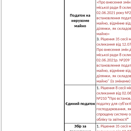
«Про внесення змін 
міської ради 8 скли
02.06.2021 року №
Податок на
встановлення подат
нерухоме
майно, відмінне від
майно
ділянки, як складов
майно»
3.
Рішення 35 сесії 
скликання від 12.0
Про внесення змін д
міської ради 8 скли
02.06.2021р. №209 
встановлення подат
майно, відмінне від
ділянки, як складов
майно" (із змінами)
1.
Рішення 8 сесії м
скликання від 02.0
№210
"
Про встанов
Єдиний податок
податку для суб'єкт
господарювання, як
спрощену систему о
обліку та звітності
"
Збір за
1.
Рішення 35 сесії 