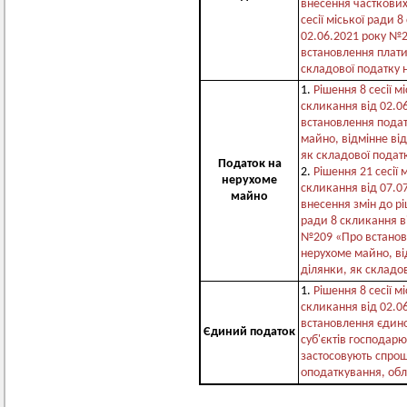
внесення часткових
сесії міської ради 
02.06.2021 року №
встановлення плати
складової податку 
1.
Рішення 8 сесії м
скликання від 02.0
встановлення подат
майно, відмінне від
як складової подат
Податок на
2.
Рішення 21 сесії 
нерухоме
скликання від 07.0
майно
внесення змін до рі
ради 8 скликання в
№209 «Про встанов
нерухоме майно, ві
ділянки, як складо
1.
Рішення 8 сесії м
скликання від 02.0
встановлення єдино
Єдиний податок
суб'єктів господарю
застосовують спро
оподаткування, облі