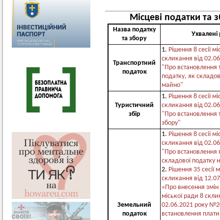
Місцеві податки та з
Назва податку
Ухвалені
та збору
1.
Рішення 8 сесії мі
скликання від 02.0
Транспортний
"Про встановлення 
податок
податку, як складов
майно"
1.
Рішення 8 сесії мі
Туристичний
скликання від 02.0
збір
"Про встановлення 
збору"
1.
Рішення 8 сесії мі
скликання від 02.0
"Про встановлення 
складової податку 
2.
Рішення 35 сесії 
скликання від 12.0
«Про внесення змін 
міської ради 8 скли
Земельний
02.06.2021 року №2
податок
встановлення плати