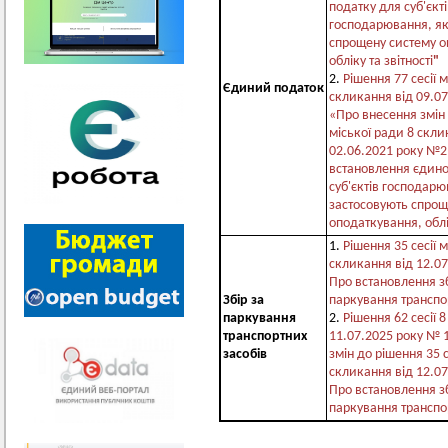
податку для суб'єкт
господарювання, як
спрощену систему о
обліку та звітності
"
2.
Рішення 77 сесії 
Єдиний податок
скликання від 09.0
«Про внесення змін 
міської ради 8 скли
02.06.2021 року №2
встановлення єдино
суб'єктів господарю
застосовують спрощ
оподаткування, облік
1.
Рішення 35 сесії 
скликання від 12.0
Про встановлення з
Збір за
паркування транспо
паркування
2.
Рішення 62 сесії 
транспортних
11.07.2025 року № 
засобів
змін до рішення 35 с
скликання від 12.0
Про встановлення з
паркування транспо