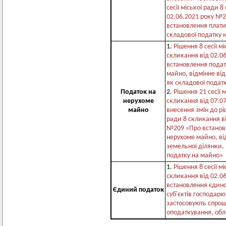
сесії міської ради 8
02.06.2021 року №
встановлення плати
складової податку 
1.
Рішення 8 сесії м
скликання від 02.0
встановлення подат
майно, відмінне від
як складової подат
Податок на
2.
Рішення 21 сесії 
нерухоме
скликання від 07.0
майно
внесення змін до ріш
ради 8 скликання в
№209 «Про встанов
нерухоме майно, ві
земельної ділянки,
податку на майно»
1.
Рішення 8 сесії м
скликання від 02.0
встановлення єдино
Єдиний податок
суб'єктів господарю
застосовують спрощ
оподаткування, облік