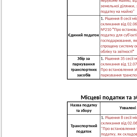
нерухоме майно, ві
земельної ділянки, 
податку на майно"
1.
Рішення 8 сесії мі
скликання від 02.06
№210
"
Про встанов
Єдиний податок
податку для суб'єкт
господарювання, як
спрощену систему о
обліку та звітності
"
Збір за
1.
Рішення 35 сесії 
паркування
скликання від 12.0
транспортних
Про встановлення з
засобів
паркування транспо
Місцеві податки та з
Назва податку
Ухвалені
та збору
1.
Рішення 8 сесії м
скликання від 02.0
Транспортний
"Про встановлення 
податок
податку, як складов