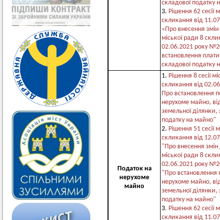
складової податку 
3.
Рішення 62 сесії 
скликання від 11.0
«Про внесення змін 
міської ради 8 скли
02.06.2021 року №2
встановлення плати
складової податку 
1.
Рішення 8 сесії мі
скликання від 02.0
Про встановлення п
нерухоме майно, ві
земельної ділянки, 
податку на майно"
2.
Рішення 51 сесії 
скликання від 12.0
"Про внесення змін
міської ради 8 скл
02.06.2021 року №2
Податок на
"Про
встановлення 
нерухоме
нерухоме
майно, ві
майно
земельної ділянки, 
податку на майно"
3
. Рішення 62 сесії 
скликання від 11.0