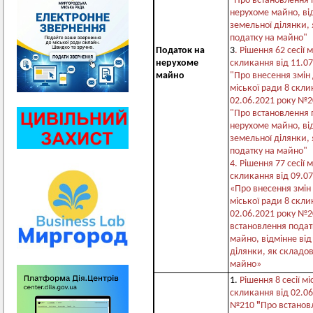
"Про
встановлення 
нерухоме
майно, ві
земельної ділянки, 
податку на майно"
Податок на
3
. Рішення 62 сесії 
нерухоме
скликання від 11.0
майно
"Про внесення змін
міської ради 8 скл
02.06.2021 року №2
"Про
встановлення 
нерухоме
майно, ві
земельної ділянки, 
податку на майно"
4. Рішення 77 сесії 
скликання від 09.0
«Про внесення змін 
міської ради 8 скли
02.06.2021 року №2
встановлення подат
майно, відмінне від
ділянки, як складов
майно»
1.
Рішення 8 сесії мі
скликання від 02.06
№210
"
Про встанов