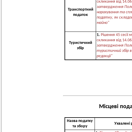
скликання від 14.0
затвердження Поло
Транспортний
нарахування та сп
податок
податку, як складо
майно"
1.
Рішення 45 сесії м
скликання від 14.0
Туристичний
затвердження Пол
збір
туристичний збір в
редакції"
Місцеві пода
Назва податку
Ухвалені
та збору