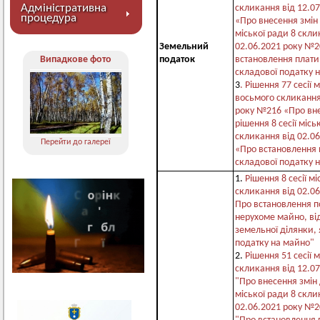
Адміністративна
скликання від 12.0
процедура
«Про внесення змін 
міської ради 8 скли
Земельний
02.06.2021 року №2
Випадкове фото
податок
встановлення плати
складової податку 
3
. Рішення 77 сесії 
восьмого скликання
року №216 «Про вне
рішення 8 сесії місь
скликання від 02.0
Перейти до галереї
«Про встановлення 
складової податку 
1.
Рішення 8 сесії мі
скликання від 02.0
Про встановлення п
нерухоме майно, ві
земельної ділянки, 
податку на майно"
2.
Рішення 51 сесії 
скликання від 12.0
"Про внесення змін
міської ради 8 скл
02.06.2021 року №2