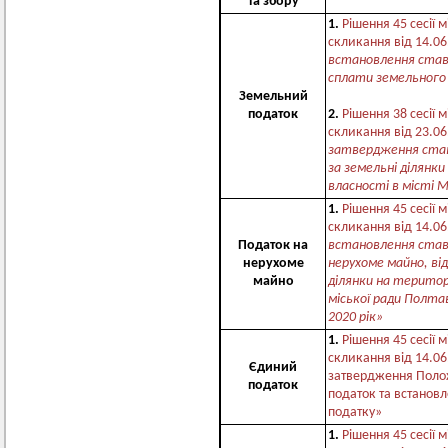
та збору
1.
Рішення 45 сесії м
скликання від 14.06
встановлення ставо
сплати земельного
Земельний
податок
2.
Рішення 38 сесії м
скликання від 23.06
затвердження став
за земельні ділянки
власності в місті 
1.
Рішення 45 сесії м
скликання від 14.06
Податок на
встановлення став
нерухоме
нерухоме майно, від
майно
ділянки на територ
міської ради Полта
2020 рік»
1.
Рішення 45 сесії м
скликання від 14.06
Єдиний
затвердження Поло
податок
податок та встановл
податку»
1.
Рішення 45 сесії м