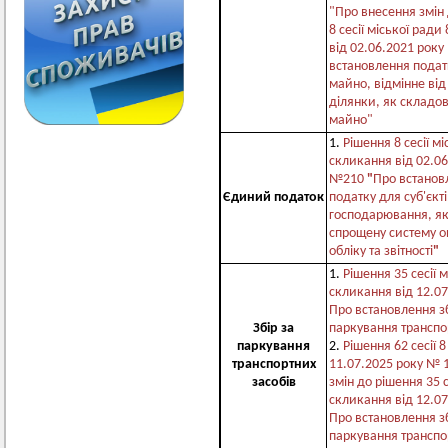
"Про внесення змін
8 сесії міської ради
від 02.06.2021 рок
встановлення подат
майно, відмінне від
ділянки, як складов
майно"
1.
Рішення 8 сесії мі
скликання від 02.06
№210
"
Про встанов
Єдиний податок
податку для суб'єкт
господарювання, як
спрощену систему о
обліку та звітності
"
1.
Рішення 35 сесії 
скликання від 12.0
Про встановлення з
Збір за
паркування транспо
паркування
2.
Рішення 62 сесії 
транспортних
11.07.2025 року № 
засобів
змін до рішення 35 с
скликання від 12.0
Про встановлення з
паркування транспо