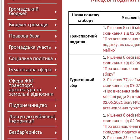
Місцеві податки т
Громадський
бюджет
Назва податку
Ухвалені
та збору
Бюджет громади
1.
Рішення 8 сесії мі
скликання від 02.0
Правова база
Транспортний
"Про встановлення 
податок
податку, як складов
Громадська участь
майно"
1.
Рішення 8 сесії мі
Соціальна політика
скликання від 02.0
"Про встановлення 
Гуманітарна сфера
збору"
Туристичний
2. Рішення 77 сесії 
Сфера ЖКГ,
транспорт,
збір
скликання від 09.0
архітектура та
«Про внесення змін 
земельні відносини
міської ради 8 скли
02.06.2021 року №2
Підприємництво
встановлення турис
1.
Рішення 8 сесії мі
Доступ до публічної
інформації
скликання від 02.0
"Про встановлення 
Безбар’єрність
складової податку 
2.
Рішення 35 сесії 