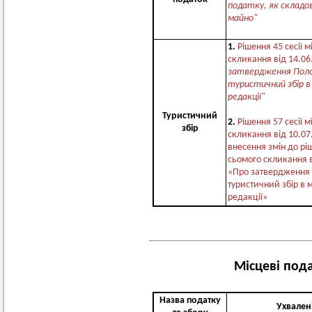
податку, як складо
майно"
1.
Рішення 45 сесії м
скликання від 14.0
затвердження Пол
туристичний збір в
редакції"
Туристичний
2.
Рішення 57 сесії м
збір
скликання від 10.0
внесення змін до рі
сьомого скликання 
«Про затвердження
туристичний збір в 
редакції»
Місцеві пода
Назва податку
Ухвален