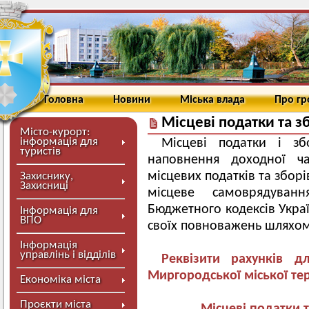
Головна
Новини
Міська влада
Про г
Місцеві податки та з
Місто-курорт:
інформація для
Місцеві податки і з
туристів
наповнення доходної ча
місцевих податків та збор
Захиснику,
Захисниці
місцеве самоврядуван
Бюджетного кодексів Укра
Інформація для
ВПО
своїх повноважень шляхом
Інформація
управлінь і відділів
Реквізити рахунків 
Миргородської міської тер
Економіка міста
Проєкти міста