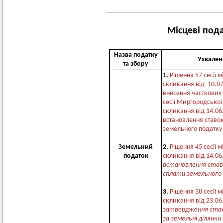
Місцеві пода
Назва податку
Ухвален
та збору
1.
Рішення 57 сесії м
скликання від 10.0
внесення часткових 
сесії Миргородської
скликання від 14.06
встановлення ставок 
земельного податк
Земельний
2.
Рішення 45 сесії м
податок
скликання від 14.06
встановлення ставо
сплати земельного
3.
Рішення 38 сесії м
скликання від 23.06
затвердження став
за земельні ділянки