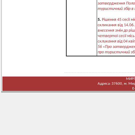
затвердження Поло
туристичний збір в
5.
Рішення 45 сесії м
скликання від 14.06
внесення змін до рі
четвертої сесії місь
скликання від 04 кв
56 «Про затвердже
про туристичний зб
МИРГ
Адреса: 37600, м. Мирг
E