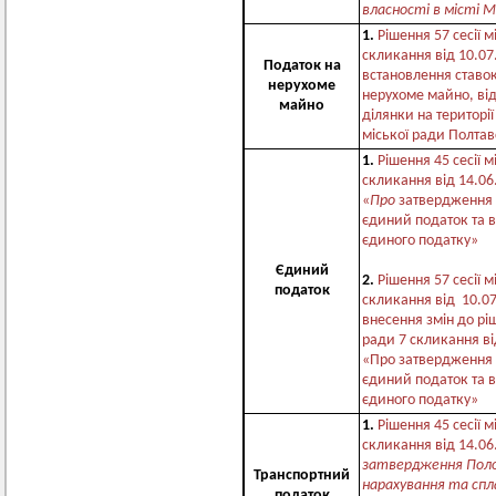
власності в місті 
1.
Рішення 57 сесії м
скликання від 10.0
Податок на
встановлення ставок
нерухоме
нерухоме майно, від
майно
ділянки на територі
міської ради Полтав
1.
Рішення 45 сесії м
скликання від 14.0
«
Про
затвердження
єдиний податок та 
єдиного податку»
Єдиний
2.
Рішення 57 сесії м
податок
скликання від 10.0
внесення змін до ріш
ради 7 скликання ві
«Про затвердження
єдиний податок та 
єдиного податку»
1.
Рішення 45 сесії м
скликання від 14.0
затвердження Поло
Транспортний
нарахування та сп
податок