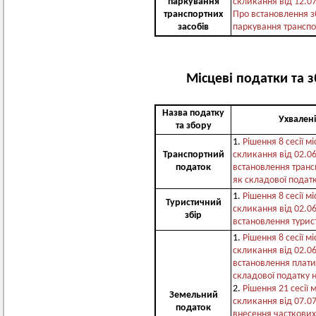
паркування
скликання від 12.0
транспортних
Про встановлення з
засобів
паркування транспо
Місцеві податки та з
Назва податку
Ухвален
та збору
1.
Рішення 8 сесії м
Транспортний
скликання від 02.0
податок
встановлення транс
як складової подат
1.
Рішення 8 сесії м
Туристичний
скликання від 02.0
збір
встановлення турис
1.
Рішення 8 сесії м
скликання від 02.0
встановлення плати
складової податку 
2.
Рішення 21 сесії 
Земельний
скликання від 07.0
податок
внесення часткових