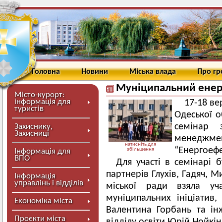
Головна
Новини
Міська влада
Про г
Муніципальний ене
Місто-курорт:
інформація для
17-18 ве
туристів
Одеської о
семінар 
Захиснику,
Захисниці
менеджме
натисніть для
“Енергоефе
збільшення
Інформація для
ВПО
Для участі в семінарі 
партнерів Глухів, Гадяч, 
Інформація
управлінь і відділів
міської ради взяла уча
муніципальних ініціатив
Економіка міста
Валентина Горбань та інж
Проєкти міста