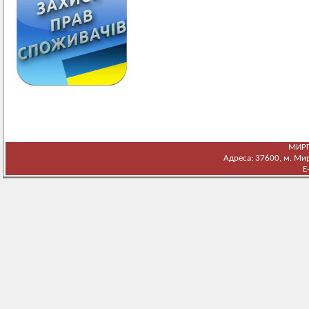
МИРГ
Адреса: 37600, м. Мирг
E