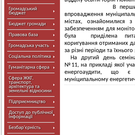
відділу освіти Юрій Нойкін
В перший день з
Громадський
бюджет
впровадження муніципаль
містах, ознайомилися 
Бюджет громади
забезпеченням для моніто
Правова база
була приділена питан
коригування отриманих да
Громадська участь
за різні періоди та їхнього 
Соціальна політика
На другий день семін
№11, на прикладі якої уч
Гуманітарна сфера
енергоаудити, що є 
Сфера ЖКГ,
муніципальному енергети
транспорт,
архітектура та
земельні відносини
Підприємництво
Доступ до публічної
інформації
Безбар’єрність