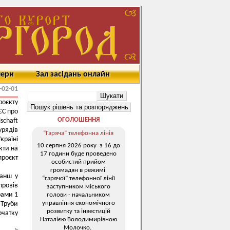
мери
Зал засідань онлайн
-02-01
оєкту
ЄС про
ОГОЛОШЕННЯ
schaft
урядів
“Гаряча” телефонна лінія
країні
10 серпня 2026 року з 16 до
кти на
17 години буде проведено
проєкт
особистий прийом
громадян в режимі
ранш у
“гарячої” телефонної лінії
провів
заступником міського
рами 1
голови - начальником
управління економічного
 Труби
розвитку та інвестицій
очатку
Наталією Володимирівною
Молочко.