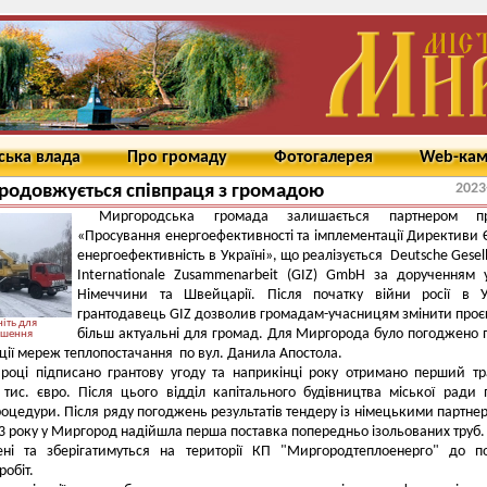
ська влада
Про громаду
Фотогалерея
Web-ка
2023
продовжується співпраця з громадою
Миргородська громада залишається партнером пр
«Просування енергоефективності та імплементації Директиви 
енергоефективність в Україні», що реалізується Deutsche Gesell
Internationale Zusammenarbeit (GIZ) GmbH за дорученням 
Німеччини та Швейцарії. Після початку війни росії в У
грантодавець GIZ дозволив громадам-учасницям змінити проє
іть для
більш актуальні для громад. Для Миргорода було погоджено 
ьшення
ції мереж теплопостачання по вул. Данила Апостола.
році підписано грантову угоду та наприкінці року отримано перший т
 тис. євро. Після цього відділ капітального будівництва міської ради 
роцедури. Після ряду погоджень результатів тендеру із німецькими партне
3 року у Миргород надійшла перша поставка попередньо ізольованих труб.
ені та зберігатимуться на території КП "Миргородтеплоенерго" до п
робіт.