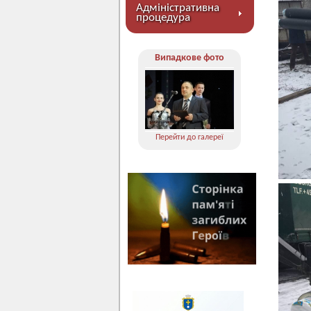
Адміністративна
процедура
Випадкове фото
Перейти до галереї