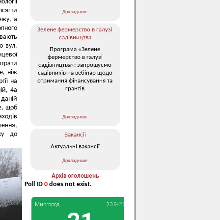
ології
осягти
Докладніше
ежу, а
пного
Зелене фермерство в галузі
ивають
садівництва
о вул.
Програма «Зелене
нцевої
фермерство в галузі
втрати
садівництва»: запрошуємо
е, ніж
садівників на вебінар щодо
отримання фінансування та
гії на
грантів
ій, 4а
 даній
е, щоб
аходів
Докладніше
ення,
ху до
Вакансії
Актуальні вакансії
Докладніше
Архів оголошень
Poll ID
0
does not exist.