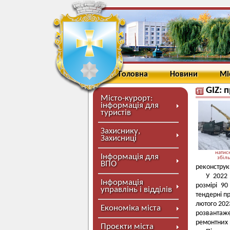
Головна
Новини
Мі
GIZ: 
Місто-курорт:
інформація для
туристів
Захиснику,
Захисниці
натисн
Інформація для
збіл
ВПО
реконструк
У 2022 
Інформація
розмірі 90
управлінь і відділів
тендерні п
лютого 202
Економіка міста
розвантаж
ремонтних 
Проєкти міста