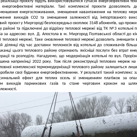
 реалізації проєкту будуть використовуватися сучасні енергоефективні техн
і енергоефективні матеріали. Такі комплексні проєкти дозволяють д
зменшення енергоспоживання, зменшення навантаження на теплову мер
ження викидів CO2 та зменшення залежності від імпортованого вико
вий проєкт у Миргороді безпосередньо охоплює 3148 абонентів, що прож
у районі та підключені до відрізку теплової мережі від ТК №3 котельні п
4а за адресою: вул. Д. Апостола в м. Миргород Полтавської області до кі
ї теплової мережі. Таке оновлення теплової мережі дозволить зменшити 
ій ділянці під час доставки теплоносія від котельні до споживачів більш
шканці цього теплового району отримають якісніші послуги без втрат енер
ерації та розподілу. Нагадуємо, що модернізація котельні по вул. Прорізн
шена наприкінці 2022 року. Тож після реконструкції теплових мереж на
 повної комплексної термомодернізації теплового району залишиться лиш
робили свої будинки енергоефективними. У результаті такий комплекс з
симальний ефект для теплих осель зі зменшенням платіжок за опал
ям викидів парникових газів та стане черговим кроком на шля
лежності.