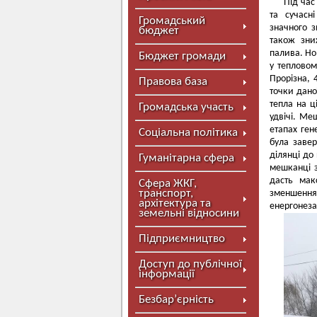
Під час
та сучасн
Громадський
значного 
бюджет
також зни
палива. Но
Бюджет громади
у тепловом
Прорізна, 
Правова база
точки дано
тепла на ц
Громадська участь
удвічі. Ме
етапах ген
Соціальна політика
була завер
ділянці до
Гуманітарна сфера
мешканці з
дасть мак
Сфера ЖКГ,
транспорт,
зменшенн
архітектура та
енергонеза
земельні відносини
Підприємництво
Доступ до публічної
інформації
Безбар’єрність