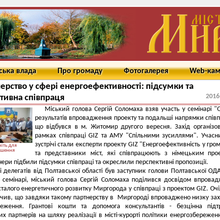
ська влада
Про громаду
Фотогалерея
Web-ка
ерство у сфері енергоефективності: підсумки та
2016
тивна співпраця
Міський голова Сергій Соломаха взяв участь у семінарі "
результатів впровадження проекту та подальші напрямки співп
що відбувся в м. Житомир другого вересня. Захід організо
рамках співпраці GIZ та АМУ "Спільними зусиллями". Учас
зустрічі стали експерти проекту GIZ "Енергоефективність у гро
іть для
ьшення
та представники міст, які співпрацюють з німецьким про
нери підбили підсумки співпраці та окреслили перспективні пропозиції.
і делегатів від Полтавської області був заступник голови Полтавської ОД
 семінарі, міський голова Сергій Соломаха поділився досвідом впрова
сталого енергетичного розвитку Миргорода у співпраці з проектом GIZ. Оч
ачив, що завдяки такому партнерству в Миргороді впроваджено низку зах
реження. Грантові кошти та допомога консультантів - безцінна під
х партнерів на шляху реалізації в місті-курорті політики енергозбережен