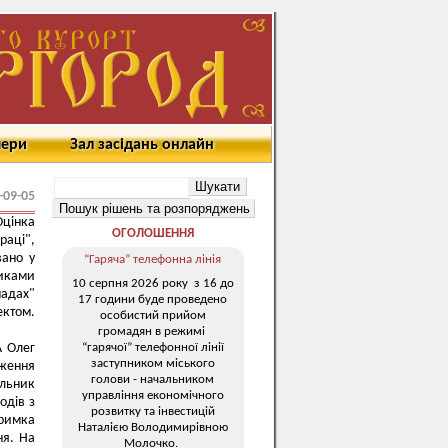
мери
Зал засідань онлайн
-09-05
Оцінка
ОГОЛОШЕННЯ
раці",
вано у
“Гаряча” телефонна лінія
никами
10 серпня 2026 року з 16 до
мадах"
17 години буде проведено
ектом.
особистий прийом
громадян в режимі
“гарячої” телефонної лінії
А Олег
заступником міського
дження
голови - начальником
ільник
управління економічного
одів з
розвитку та інвестицій
тримка
Наталією Володимирівною
ня. На
Молочко.