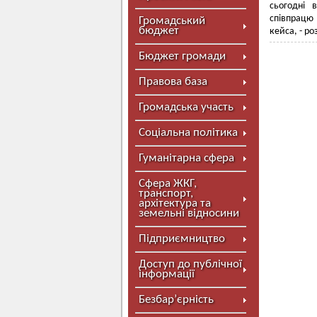
сьогодні 
співпрацю 
Громадський
бюджет
кейса, - р
Бюджет громади
Правова база
Громадська участь
Соціальна політика
Гуманітарна сфера
Сфера ЖКГ,
транспорт,
архітектура та
земельні відносини
Підприємництво
Доступ до публічної
інформації
Безбар’єрність