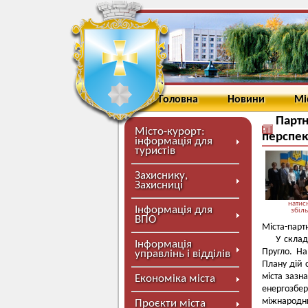
Головна
Новини
Мі
Партн
Місто-курорт:
перспек
інформація для
туристів
Захиснику,
Захисниці
натисн
Інформація для
збіл
ВПО
Міста-парт
У склад
Інформація
Пругло. На
управлінь і відділів
Плану дій 
міста зазн
Економіка міста
енергозбе
міжнародни
Проєкти міста