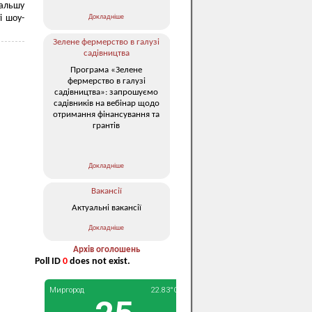
дальшу
Докладніше
і шоу-
Зелене фермерство в галузі
садівництва
Програма «Зелене
фермерство в галузі
садівництва»: запрошуємо
садівників на вебінар щодо
отримання фінансування та
грантів
Докладніше
Вакансії
Актуальні вакансії
Докладніше
Архів оголошень
Poll ID
0
does not exist.