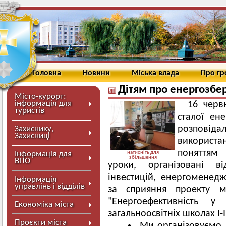
Головна
Новини
Міська влада
Про г
Дітям про енергозб
Місто-курорт:
інформація для
16 черв
туристів
сталої ен
розповід
Захиснику,
Захисниці
використа
поняттям
Інформація для
натисніть для
збільшення
ВПО
уроки, організовані ві
інвестицій, енергоменед
Інформація
управлінь і відділів
за сприяння проекту мі
"Енергоефективність 
Економіка міста
загальноосвітніх школах І-І
Проєкти міста