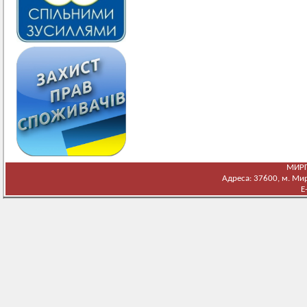
МИРГ
Адреса: 37600, м. Мирг
E