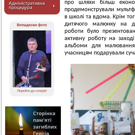
про шляхи більш еконо
Адміністративна
процедура
продемонстрували мультф
в школі та вдома. Крім то
дитячого малюнку на да
Випадкове фото
роботи було презентова
активну роботу на заході
альбоми для малювання 
учасницям подарували суча
Перейти до галереї