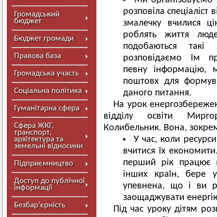
Ми організовуємо 
розповіла спеціаліст в
Громадський
бюджет
змалечку вчилися ці
роблять життя люд
Бюджет громади
подобаються такі
Правова база
розповідаємо їм пр
певну інформацію, 
Громадська участь
поштовх для формув
Соціальна політика
даного питання.
На урок енергозбережен
Гуманітарна сфера
відділу освіти Мирго
Сфера ЖКГ,
Колибельник. Вона, зокрем
транспорт,
У час, коли ресурс
архітектура та
земельні відносини
вчитися їх економити
перший рік працює 
Підприємництво
інших країн, бере у
Доступ до публічної
упевнена, що і ви 
інформації
заощаджувати енергію
Безбар’єрність
Під час уроку дітям роз