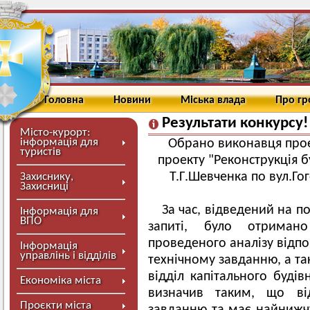
Головна
Новини
Міська влада
Про г
Результати конкурсу!
Місто-курорт:
інформація для
Обрано виконавця прое
туристів
проекту "Реконструкція б
Т.Г.Шевченка по вул.Го
Захиснику,
Захисниці
За час, відведений на п
Інформація для
ВПО
запиті, було отримано
проведеного аналізу відп
Інформація
управлінь і відділів
технічному завданню, а та
відділ капітального буді
Економіка міста
визначив таким, що ві
Проєкти міста