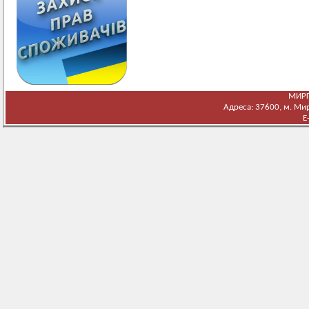
МИРГ
Адреса: 37600, м. Мирг
E