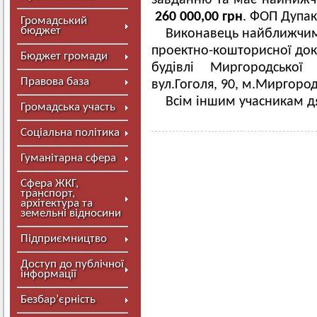
завданню та має найнижчу
260 000,00 грн
. ФОП Дупак
Громадський
бюджет
Виконавець найближчим
проектно-кошторисної доку
Бюджет громади
будівлі Миргородської 
Правова база
вул.Гоголя, 90, м.Миргород
Всім іншим учасникам дя
Громадська участь
Соціальна політика
Гуманітарна сфера
Сфера ЖКГ,
транспорт,
архітектура та
земельні відносини
Підприємництво
Доступ до публічної
інформації
Безбар’єрність