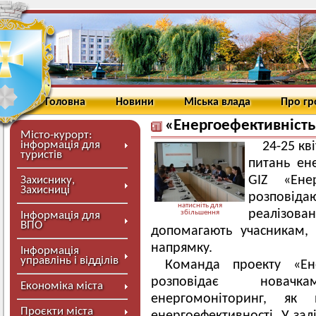
Головна
Новини
Міська влада
Про г
«Енергоефективність 
Місто-курорт:
інформація для
24-25 кв
туристів
питань ене
GIZ «Ене
Захиснику,
Захисниці
розповіда
натисніть для
реалізов
збільшення
Інформація для
ВПО
допомагають учасникам,
напрямку.
Інформація
управлінь і відділів
Команда проекту «Ене
розповідає новачка
Економіка міста
енергомоніторинг, як
Проєкти міста