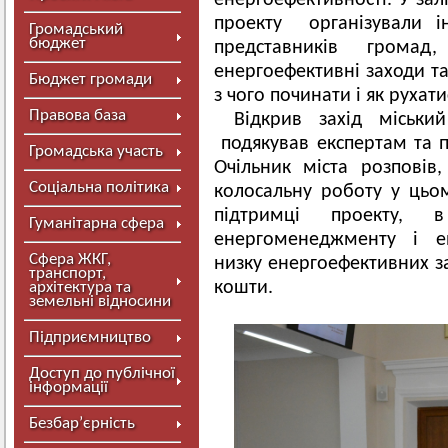
енергоефективності. У зал
проекту організували і
Громадський
бюджет
представників громад
енергоефективні заходи т
Бюджет громади
з чого починати і як рухати
Правова база
Відкрив захід міськ
подякував експертам та 
Громадська участь
Очільник міста розпові
Соціальна політика
колосальну роботу у цьо
підтримці проекту, 
Гуманітарна сфера
енергоменеджменту і ен
Сфера ЖКГ,
низку енергоефективних 
транспорт,
кошти.
архітектура та
земельні відносини
Підприємництво
Доступ до публічної
інформації
Безбар’єрність