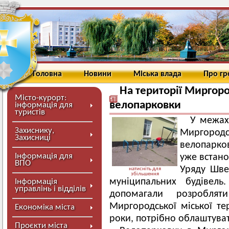
Головна
Новини
Міська влада
Про г
На території Миргор
Місто-курорт:
велопарковки
інформація для
туристів
У межах
Захиснику,
Миргоро
Захисниці
велопарков
Інформація для
уже встано
ВПО
Уряду Швец
натисніть для
збільшення
муніципальних будівель
Інформація
управлінь і відділів
допомагали розроблят
Миргородської міської те
Економіка міста
роки, потрібно облаштуват
Проєкти міста