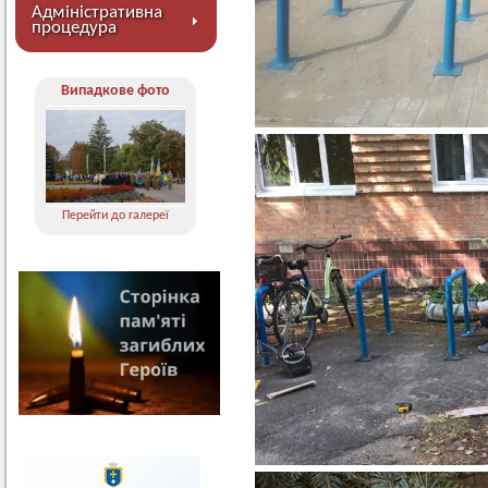
Адміністративна
процедура
Випадкове фото
Перейти до галереї