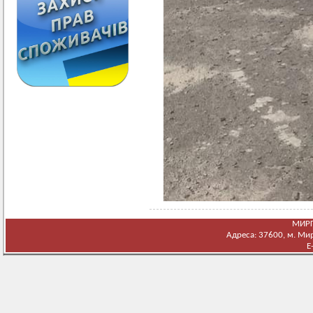
МИРГ
Адреса: 37600, м. Мирг
E