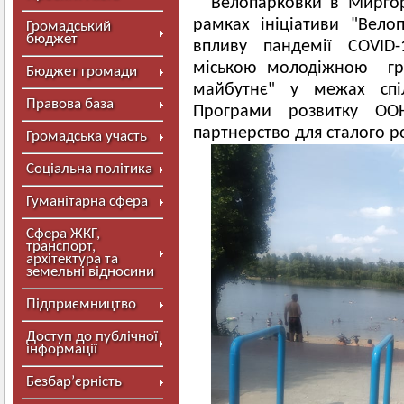
Велопарковки в Миргор
рамках ініціативи "Вело
Громадський
бюджет
впливу пандемії COVID-
міською молодіжною гро
Бюджет громади
майбутнє" у межах спі
Правова база
Програми розвитку ОО
партнерство для сталого р
Громадська участь
Соціальна політика
Гуманітарна сфера
Сфера ЖКГ,
транспорт,
архітектура та
земельні відносини
Підприємництво
Доступ до публічної
інформації
Безбар’єрність