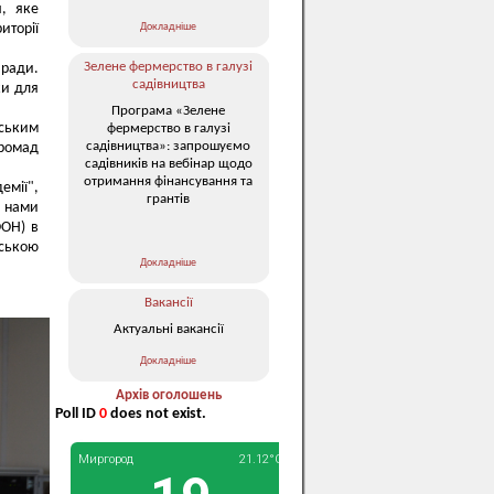
я, яке
Докладніше
иторії
Зелене фермерство в галузі
 ради.
садівництва
ки для
Програма «Зелене
іським
фермерство в галузі
садівництва»: запрошуємо
громад
садівників на вебінар щодо
отримання фінансування та
емії",
грантів
а нами
ООН) в
дською
Докладніше
Вакансії
Актуальні вакансії
Докладніше
Архів оголошень
Poll ID
0
does not exist.