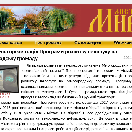
ська влада
Про громаду
Фотогалерея
Web-ка
чна презентація Програми розвитку велоруху на
2021
одську громаду
Як краще розвивати велоінфраструктуру в Миргородській м
територіальній громаді? Про це сьогодні говорили у міські
велоактивісти та велотренери під час презентації Про
розвитку велоруху на Миргородську громаду. Програму
охоплює і сільські території, що приєдналися до міста, розр
спільно із експертами U-Cycle - громадською організаціє
іть для
просуває велосипед як безпечний зручний транспорт.
ьшення
мовою для розробки Програми розвитку велоруху до 2027 року стало 
 2015 році визнали найвелосипеднішим містом в Україні згідно з підрах
стів у 12-ти українських містах. На підставі цього дослідження у Мир
и Концепцію розвитку велосипедної інфраструктури. Це один із страте
 місцевого рівня, що декларує прихильність громади до розвитку велосип
 та окреслює загальні напрями роботи у цій сфері, розповіла начальник в