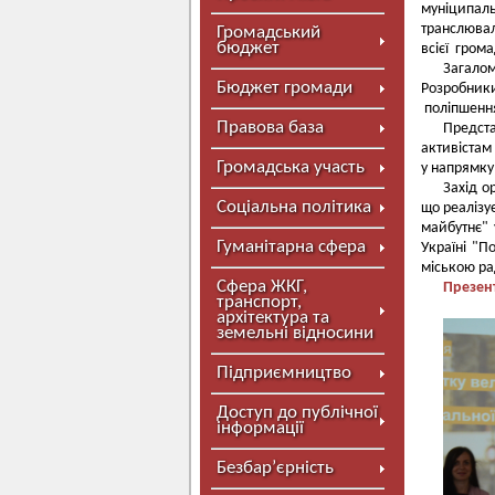
муніципал
транслювал
Громадський
бюджет
всієї гром
Загалом
Бюджет громади
Розробники
поліпшення
Правова база
Предста
активістам
Громадська участь
у напрямку
Захід о
Соціальна політика
що реаліз
майбутнє" 
Гуманітарна сфера
Україні "П
міською р
Сфера ЖКГ,
Презен
транспорт,
архітектура та
земельні відносини
Підприємництво
Доступ до публічної
інформації
Безбар’єрність