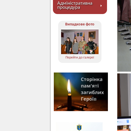
Адміністративна
процедура
Випадкове фото
Перейти до галереї