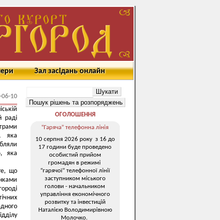
мери
Зал засідань онлайн
-06-10
іській
ОГОЛОШЕННЯ
й раді
грами
“Гаряча” телефонна лінія
, яка
10 серпня 2026 року з 16 до
обляли
17 години буде проведено
ю, яка
особистий прийом
громадян в режимі
“гарячої” телефонної лінії
те, що
заступником міського
унками
голови - начальником
городі
управління економічного
гічних
розвитку та інвестицій
едного
Наталією Володимирівною
ідділу
Молочко.