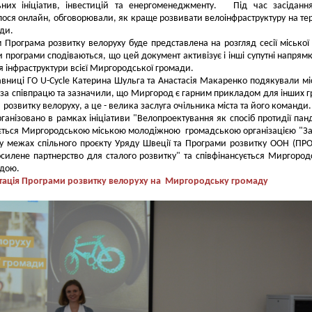
ьних ініціатив, інвестицій та енергоменеджменту. Під час засіданн
ося онлайн, обговорювали, як краще розвивати велоінфраструктуру на тер
ади.
 Програма розвитку велоруху буде представлена на розгляд сесії міської
 програми сподіваються, що цей документ активізує і інші супутні напрям
 інфраструктури всієї Миргородської громади.
вниці ГО U-Cycle Катерина Шульга та Анастасія Макаренко
подякували м
 за співпрацю та зазначили, що Миргород є гарним прикладом для інших 
 розвитку велоруху, а це - велика заслуга очільника міста та його команди.
рганізовано в рамках ініціативи "Велопроектування як спосіб протидії панд
ується Миргородською міською молодіжною громадською організацією "З
у межах спільного проєкту Уряду Швеції та Програми розвитку ООН (ПР
осилене партнерство для сталого розвитку" та співфінансується Миргоро
адою.
тація
Програми розвитку велоруху на Миргородську громаду