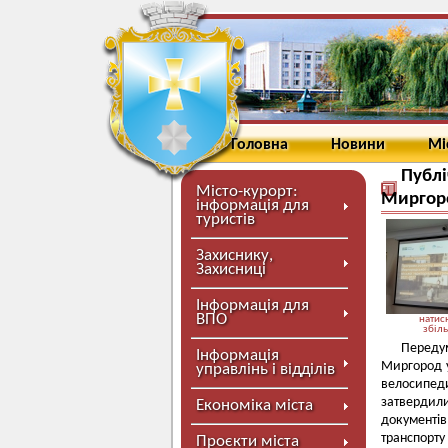
Головна
Новини
Мі
Публі
Місто-курорт:
Миргор
інформація для
туристів
Захиснику,
Захисниці
Інформація для
ВПО
натисн
збіл
Переду
Інформація
Миргород у
управлінь і відділів
велосипеди
затвердил
Економіка міста
документів
транспорту
Проєкти міста