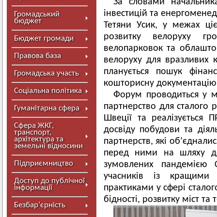
За словами начальника
інвестицій та енергомене
Громадський
бюджет
Тетяни Усик, у межах ці
розвитку велоруху гр
Бюджет громади
велопарковок та облашто
Правова база
велоруху для вразливих 
планується пошук фінан
Громадська участь
кошторисну документацію 
Соціальна політика
Форум проводиться у м
партнерство для сталого р
Гуманітарна сфера
Швеції та реалізується 
Сфера ЖКГ,
досвіду побудови та діял
транспорт,
архітектура та
партнерств, які об’єднали
земельні відносини
перед ними на шляху до
Підприємництво
зумовлених пандемією 
учасників із кращими
Доступ до публічної
практиками у сфері сталог
інформації
бідності, розвитку міст та 
Безбар’єрність