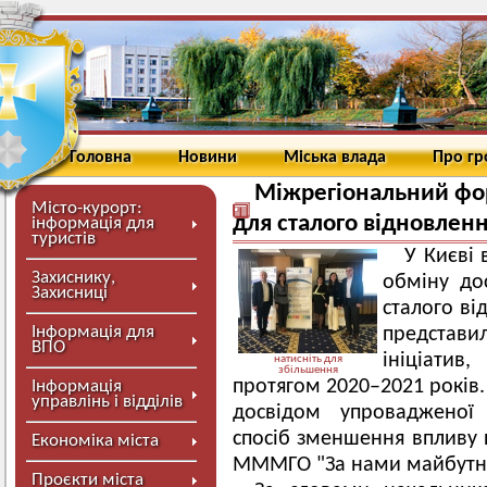
Головна
Новини
Міська влада
Про г
Міжрегіональний фо
Місто-курорт:
для сталого відновленн
інформація для
туристів
У Києві
Захиснику,
обміну до
Захисниці
сталого ві
Інформація для
представ
ВПО
ініціати
натисніть для
збільшення
протягом 2020–2021 років
Інформація
управлінь і відділів
досвідом упровадженої 
спосіб зменшення впливу п
Економіка міста
МММГО "За нами майбутнє
Проєкти міста