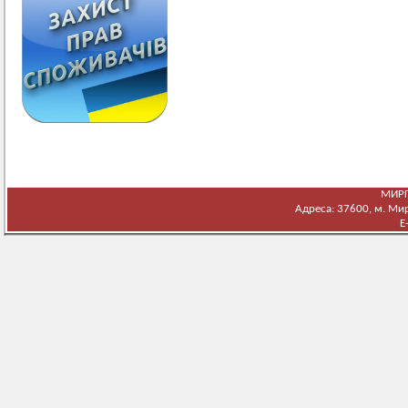
МИРГ
Адреса: 37600, м. Мирг
E