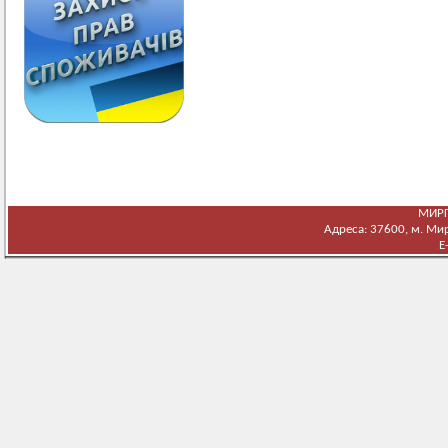
МИРГ
Адреса: 37600, м. Мирг
E