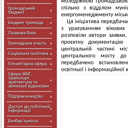
молодіжною громадською
спільно з відділом муніц
Громадський
бюджет
енергоменеджменту міськ
Ця ініціатива передбач
Бюджет громади
з урахуванням вікових
Правова база
розповіли автори заявки
проєктну документацію
Громадська участь
центральній частині мі
Соціальна політика
центрального мосту до
передбачено встановле
Гуманітарна сфера
освітньої і інформаційної 
Сфера ЖКГ,
транспорт,
архітектура та
земельні відносини
Підприємництво
Доступ до публічної
інформації
Безбар’єрність