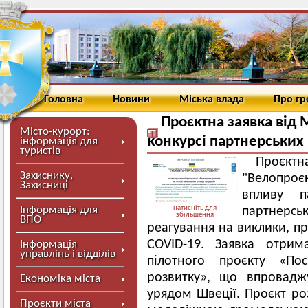
Головна
Новини
Міська влада
Про г
Проєктна заявка від
Місто-курорт:
конкурсі партнерських 
інформація для
туристів
Проєк
Захиснику,
"Велопро
Захисниці
впливу п
Інформація для
натисніть для
партнерс
збільшення
ВПО
реагування на виклики, пр
COVID-19. Заявка отрим
Інформація
управлінь і відділів
пілотного проєкту «По
розвитку», що впровадж
Економіка міста
урядом Швеції. Проєкт р
Проєкти міста