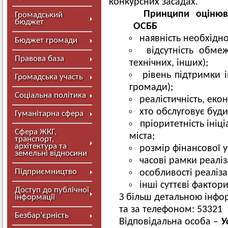
конкурсних засадах.
Принципи оцінюв
Громадський
бюджет
ОСББ
наявність необхідно
Бюджет громади
відсутність обме
Правова база
технічних, інших);
рівень підтримки 
Громадська участь
громади);
Соціальна політика
реалістичність, екон
хто обслуговує буд
Гуманітарна сфера
пріоритетність ініц
Сфера ЖКГ,
міста;
транспорт,
архітектура та
розмір фінансової у
земельні відносини
часові рамки реаліза
Підприємництво
особливості реалізац
інші суттєві фактори
Доступ до публічної
З більш детальною інф
інформації
та за телефоном: 53321
Безбар’єрність
Відповідальна особа –
У