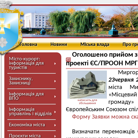
Головна
Новини
Міська влада
Про г
Оголошено прийом за
Місто-курорт:
проекті ЄС/ПРООН МРГ
інформація для
туристів
Миргор
Захиснику,
23червня 
Захисниці
міста Ми
Інформація для
«Місцеви
ВПО
натисніть для
громаду
збільшення
Європейським Союзом спі
Інформація
управлінь і відділів
Форму Заявки можна ска
Економіка міста
Визначати переможців
Проєкти міста