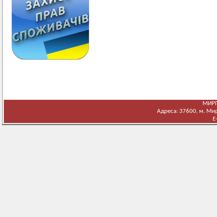
МИРГ
Адреса: 37600, м. Мирг
E