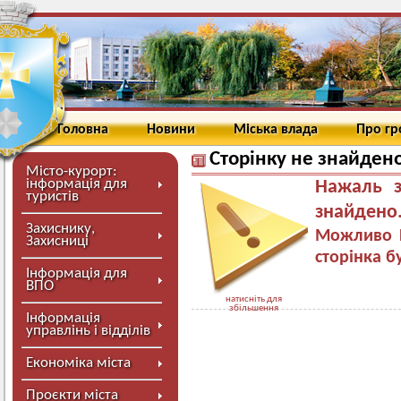
Головна
Новини
Міська влада
Про г
Сторінку не знайден
Місто-курорт:
інформація для
Нажаль з
туристів
знайдено
Захиснику,
Можливо В
Захисниці
сторінка б
Інформація для
ВПО
натисніть для
збільшення
Інформація
управлінь і відділів
Економіка міста
Проєкти міста