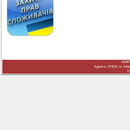
МИРГ
Адреса: 37600, м. Мирг
E