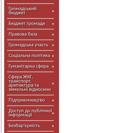
Громадський
бюджет
Бюджет громади
Правова база
Громадська участь
Соціальна політика
Гуманітарна сфера
Сфера ЖКГ,
транспорт,
архітектура та
земельні відносини
Підприємництво
Доступ до публічної
інформації
Безбар’єрність