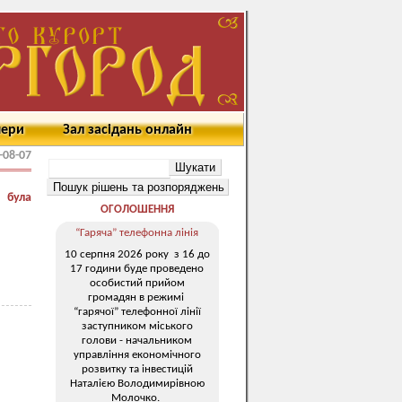
мери
Зал засідань онлайн
-08-07
 була
ОГОЛОШЕННЯ
“Гаряча” телефонна лінія
10 серпня 2026 року з 16 до
17 години буде проведено
особистий прийом
громадян в режимі
“гарячої” телефонної лінії
заступником міського
голови - начальником
управління економічного
розвитку та інвестицій
Наталією Володимирівною
Молочко.