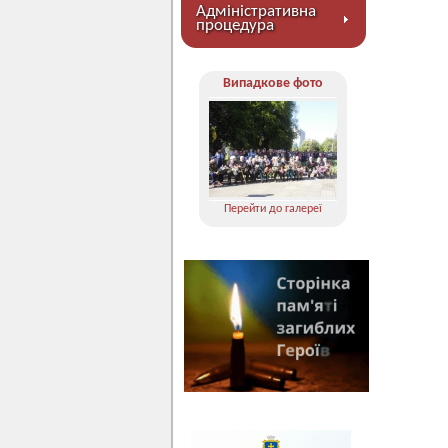
Адміністративна
процедура
Випадкове фото
Перейти до галереї