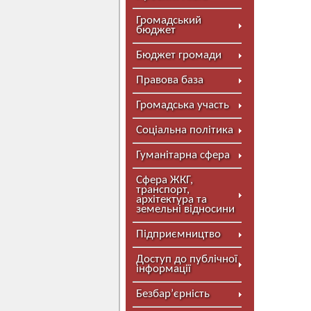
Громадський
бюджет
Бюджет громади
Правова база
Громадська участь
Соціальна політика
Гуманітарна сфера
Сфера ЖКГ,
транспорт,
архітектура та
земельні відносини
Підприємництво
Доступ до публічної
інформації
Безбар’єрність