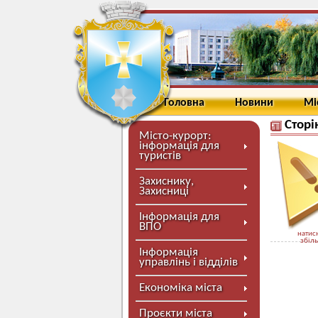
Головна
Новини
Мі
Сторі
Місто-курорт:
інформація для
туристів
Захиснику,
Захисниці
Інформація для
ВПО
натисн
збіл
Інформація
управлінь і відділів
Економіка міста
Проєкти міста