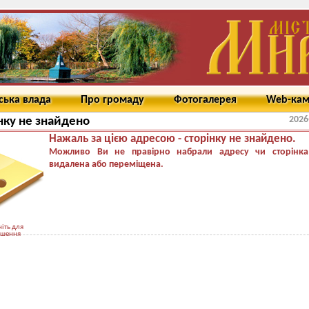
ська влада
Про громаду
Фотогалерея
Web-ка
2026
нку не знайдено
Нажаль за цією адресою - сторінку не знайдено.
Можливо Ви не правірно набрали адресу чи сторінка
видалена або переміщена.
іть для
ьшення