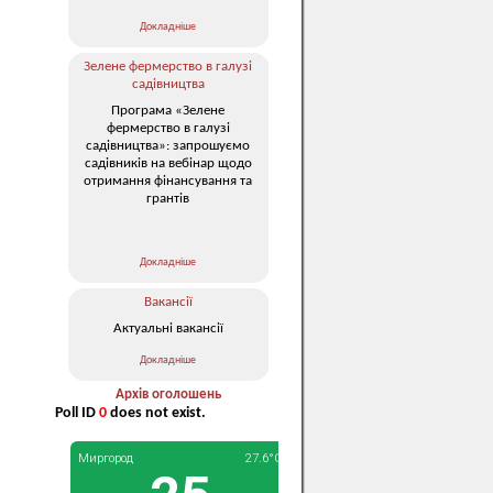
Докладніше
Зелене фермерство в галузі
садівництва
Програма «Зелене
фермерство в галузі
садівництва»: запрошуємо
садівників на вебінар щодо
отримання фінансування та
грантів
Докладніше
Вакансії
Актуальні вакансії
Докладніше
Архів оголошень
Poll ID
0
does not exist.