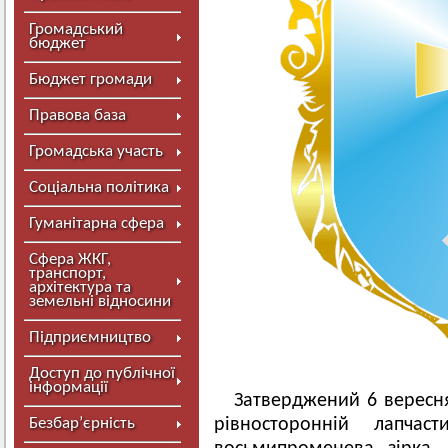
Громадський
бюджет
Бюджет громади
Правова база
Громадська участь
Соціальна політика
Гуманітарна сфера
Сфера ЖКГ,
транспорт,
архітектура та
земельні відносини
Підприємництво
Доступ до публічної
інформації
Затверджений 6 вересня
Безбар’єрність
рівносторонній лапчас