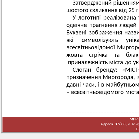
Затверджений рішенням д
шостого скликання від 25 г
У логотипі реалізована 
одвічне прагнення людей
Буквені зображення назви
які символізують унік
всесвітньовідомої Миргоро
жовта стрічка та блак
приналежність міста до ук
Слоган бренду: «МІС
призначення Миргорода, я
давні часи, і в майбутньом
– всесвітньовідомого міст
МИРГ
Адреса: 37600, м. Мирг
E