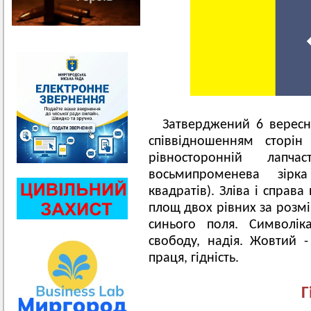
Затверджений 6 вересн
співвідношенням сторін
рівносторонній лап
восьмипроменева зірк
квадратів). Зліва і справ
площ двох рівних за розм
синього поля. Символік
свободу, надія. Жовтий -
праця, гідність.
Г