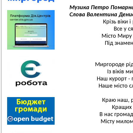
Музика Петро Помарн
Слова Валентина Дени
Крізь віки і
Все у с
Місто Миру 
Під знамен
Миргороде рід
Із віків м
Наш курорт - 
Наше місто сл
Краю наш, р
Кращих м
В нас громад
Місту милому