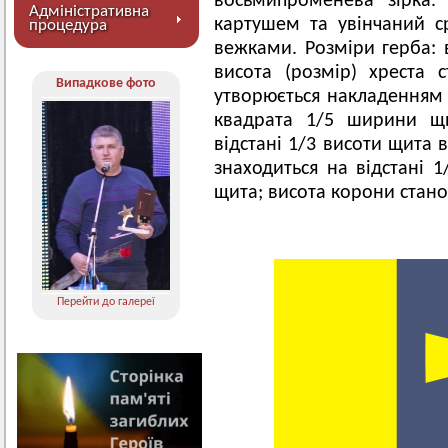
восьмипроменева зірка
Адміністративна
картушем та увінчаний 
процедура
вежками. Розміри герба: 
висота (розмір) хреста 
Випадкове фото
утворюється накладенням 
квадрата 1/5 ширини щи
відстані 1/3 висоти щита 
знаходиться на відстані 
щита; висота корони стано
Перейти до галереї