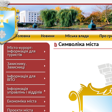
Головна
Новини
Міська влада
Про г
Символіка міста
Місто-курорт:
інформація для
туристів
Захиснику,
Захисниці
Інформація для
ВПО
Інформація
управлінь і відділів
Економіка міста
Проєкти міста