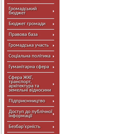
Громадський
бюджет
Бюджет громади
Правова база
Громадська участь
Соціальна політика
Гуманітарна сфера
Сфера ЖКГ,
транспорт,
архітектура та
земельні відносини
Підприємництво
Доступ до публічної
інформації
Безбар’єрність