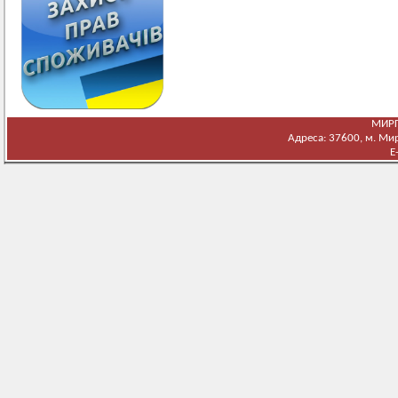
МИРГ
Адреса: 37600, м. Мирг
E