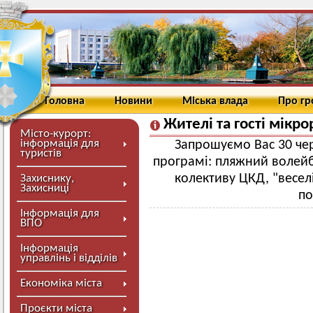
Головна
Новини
Міська влада
Про г
Жителі та гості мікро
Місто-курорт:
інформація для
Запрошуємо Вас 30 чер
туристів
програмі: пляжний волейбо
колективу ЦКД, "веселі
Захиснику,
Захисниці
по
Інформація для
ВПО
Інформація
управлінь і відділів
Економіка міста
Проєкти міста