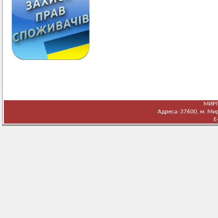
МИРГ
Адреса: 37600, м. Мирг
E