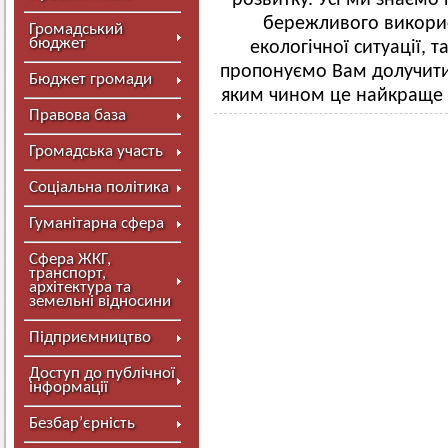
розвитку. Усі ми знаємо
бережливого використ
Громадський
бюджет
екологічної ситуації, т
пропонуємо Вам долучитис
Бюджет громади
яким чином це найкраще 
Правова база
Громадська участь
Соціальна політика
Гуманітарна сфера
Сфера ЖКГ,
транспорт,
архітектура та
земельні відносини
Підприємництво
Доступ до публічної
інформації
Безбар’єрність