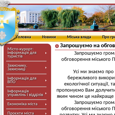
Головна
Новини
Міська влада
Про г
Запрошуємо на обго
Місто-курорт:
інформація для
Запрошуємо гром
туристів
обговорення міського П
Захиснику,
Захисниці
Усі ми знаємо про
бережливого використ
Інформація для
ВПО
екологічної ситуації, т
пропонуємо Вам долучитис
Інформація
управлінь і відділів
яким чином це найкраще 
Запрошуємо гром
Економіка міста
обговорення міського П
Проєкти міста