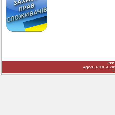
МИРГ
Адреса: 37600, м. Мирг
E