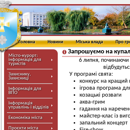
Головна
Новини
Міська влада
Про г
Запрошуємо на купал
Місто-курорт:
інформація для
6 липня, починаючи
туристів
відбудутьс
У програмі свята:
Захиснику,
Захисниці
конкурс на кращий 
ігрова програма для
Інформація для
ВПО
козацькі розваги
аква-грим
Інформація
управлінь і відділів
гадання на нарече
майстер-клас із виг
Економіка міста
запальний концерт
Проєкти міста