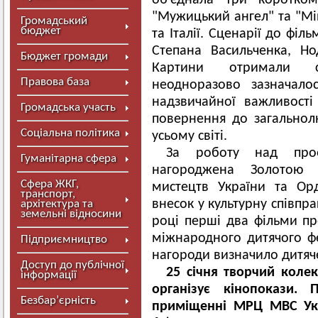
об'єднала три коротком
"Мужицький ангел" та "Мій 
Громадський
бюджет
та Італії. Сценарії до фі
Степана Васильченка, Н
Бюджет громади
Картини отримали сх
Правова база
неодноразово зазначало
надзвичайної важливості
Громадська участь
повернення до загальнолю
Соціальна політика
усьому світі.
За роботу над про
Гуманітарна сфера
нагороджена
Золотою 
Сфера ЖКГ,
мистецтв України та Орд
транспорт,
внесок у культурну співпр
архітектура та
земельні відносини
році перші два фільми п
міжнародного дитячого ф
Підприємництво
нагороди визначило дитяче
Доступ до публічної
25 січня творчий коле
інформації
організує кінопокази.
Безбар’єрність
приміщенні МРЦ МВС Укр