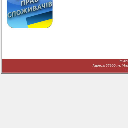
МИРГ
Адреса: 37600, м. Мирг
E