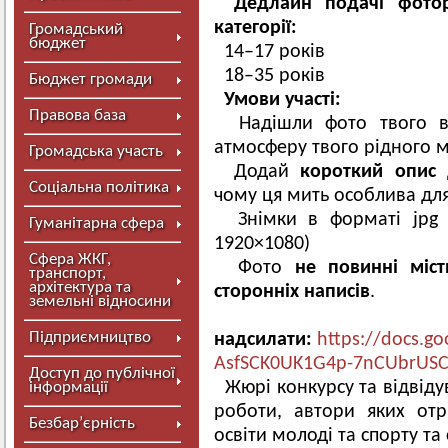
Дедлайн подачі фотор
категорії:
Громадський
бюджет
14–17 років
18–35 років
Бюджет громади
Умови участі:
Правова база
Надішли фото твого вл
атмосферу твого рідного мі
Громадська участь
Додай
короткий опис
д
Соціальна політика
чому ця мить особлива для
Знімки в форматі jpg (
Гуманітарна сфера
1920×1080)
Сфера ЖКГ,
Фото
не повинні міст
транспорт,
архітектура та
сторонніх написів
.
земельні відносини
Підприємництво
надсилати:
https://docs.g
AsfSCK0UK1G4p-7nCUbrUS
Доступ до публічної
Жюрі конкурсу та відвіду
інформації
роботи, автори яких от
Безбар’єрність
освіти молоді та спорту та