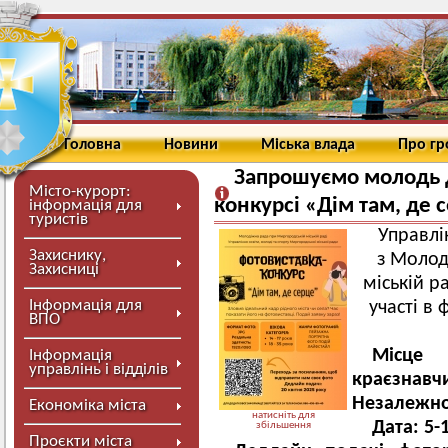
Головна
Новини
Міська влада
Про г
Запрошуємо молодь до
Місто-курорт:
конкурсі «Дім там, де 
інформація для
туристів
Управлі
Захиснику,
з Молод
Захисниці
міській 
Інформація для
участі в
ВПО
Місце 
Інформація
управлінь і відділів
краєзнавч
Незалежнос
Економіка міста
натисніть для
Дата: 5-
збільшення
Проєкти міста