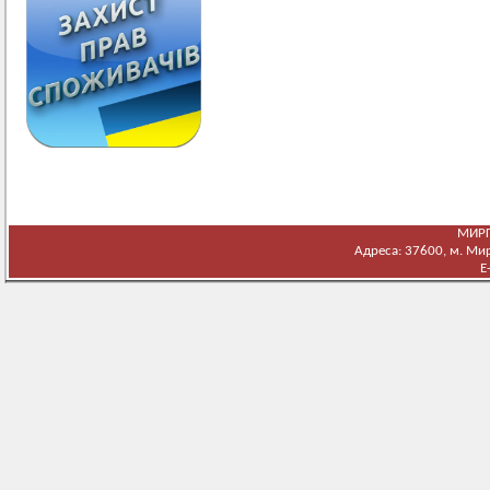
МИРГ
Адреса: 37600, м. Мирг
E