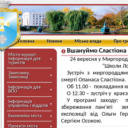
Головна
Новини
Міська влада
Про г
Вшануймо Сластіона
Місто-курорт:
інформація для
24 вересня у Миргород
туристів
"Школи Ло
Зустріч з миргородця
Захиснику,
Захисниці
смерті Опанаса Сластіона.
Об 11.00 - покладання к
Інформація для
ВПО
О 12.30 – зустріч у крає
У програмі заходу: п
Інформація
управлінь і відділів
збереження пам'яті зе
експозиції від Ольги Ге
Економіка міста
Сергієм Осокою.
Проєкти міста