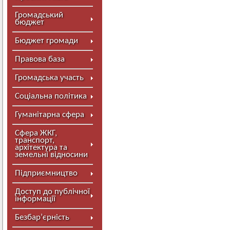
Громадський
бюджет
Бюджет громади
Правова база
Громадська участь
Соціальна політика
Гуманітарна сфера
Сфера ЖКГ,
транспорт,
архітектура та
земельні відносини
Підприємництво
Доступ до публічної
інформації
Безбар’єрність