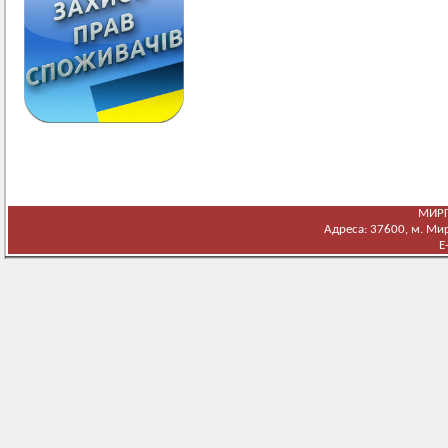
МИРГ
Адреса: 37600, м. Мирг
E