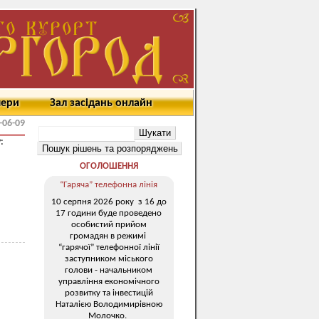
мери
Зал засідань онлайн
-06-09
:
ОГОЛОШЕННЯ
“Гаряча” телефонна лінія
10 серпня 2026 року з 16 до
17 години буде проведено
особистий прийом
громадян в режимі
“гарячої” телефонної лінії
заступником міського
голови - начальником
управління економічного
розвитку та інвестицій
Наталією Володимирівною
Молочко.