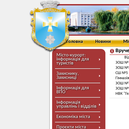
Головна
Новини
Мі
Вруче
Місто-курорт:
Ві
інформація для
ЗОШ №1 
туристів
ЗОШ №3 
СШ №5 -
Захиснику,
Захисниці
Гімназія
ЗОШ №7 
Інформація для
ЗОШ №9 
ВПО
НВК "Гел
Інформація
управлінь і відділів
Економіка міста
Проєкти міста