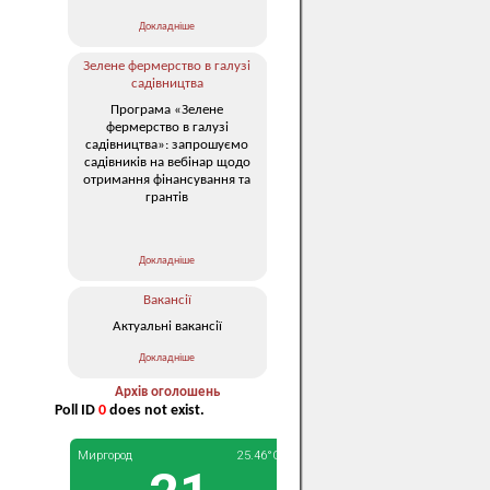
Докладніше
Зелене фермерство в галузі
садівництва
Програма «Зелене
фермерство в галузі
садівництва»: запрошуємо
садівників на вебінар щодо
отримання фінансування та
грантів
Докладніше
Вакансії
Актуальні вакансії
Докладніше
Архів оголошень
Poll ID
0
does not exist.