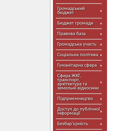
Громадський
бюджет
Бюджет громади
Правова база
Громадська участь
Соціальна політика
Гуманітарна сфера
Сфера ЖКГ,
транспорт,
архітектура та
земельні відносини
Підприємництво
Доступ до публічної
інформації
Безбар’єрність