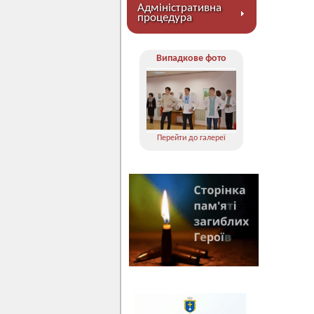
Адміністративна
процедура
Випадкове фото
Перейти до галереї