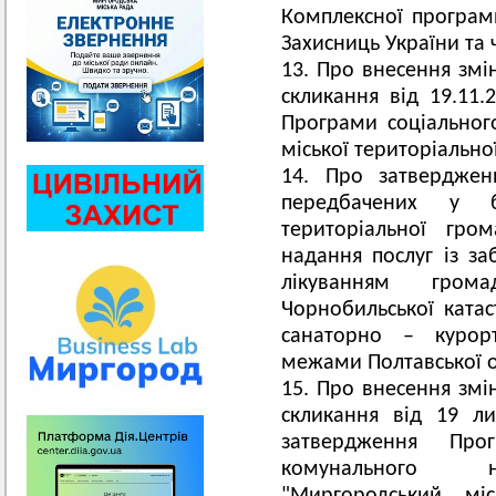
Комплексної програми
Захисниць України та ч
Про внесення змін
скликання від 19.11
Програми соціальног
міської територіально
Про затверджен
передбачених у б
територіальної гро
надання послуг із з
лікуванням грома
Чорнобильської катас
санаторно – курор
межами Полтавської о
Про внесення змін
скликання від 19 
затвердження Про
комунального не