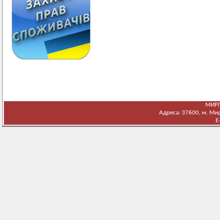
МИРГ
Адреса: 37600, м. Мирг
E