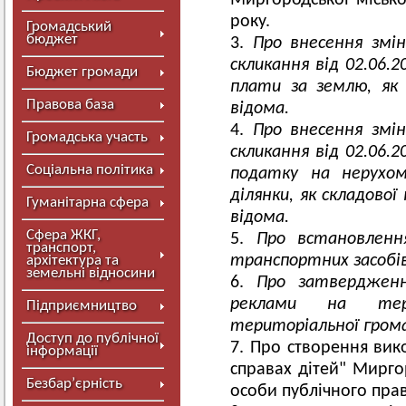
Миргородської міськ
року.
Громадський
бюджет
Про внесення змін
скликання від 02.06.
Бюджет громади
плати за землю, як 
Правова база
відома.
Про внесення змін
Громадська участь
скликання від 02.06.
Соціальна політика
податку на нерухом
ділянки, як складової
Гуманітарна сфера
відома.
Сфера ЖКГ,
Про встановленн
транспорт,
транспортних засобів
архітектура та
земельні відносини
Про затвердженн
реклами на тери
Підприємництво
територіальної грома
Доступ до публічної
Про створення вико
інформації
справах дітей" Мирго
Безбар’єрність
особи публічного прав