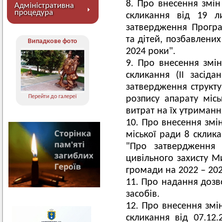
Про внесення змін 
Адміністративна
процедура
скликання від 19 
затвердження Програм
та дітей, позбавлених
Випадкове фото
2024 роки".
Про внесення змін
скликання (ІІ засід
затвердження структу
Перейти до галереї
розпису апарату місь
витрат на їх утриманн
Про внесення змін
міської ради 8 склик
"Про затвердження
цивільного захисту М
громади на 2022 – 202
Про надання дозв
засобів.
Про внесення змін
скликання від 07.12