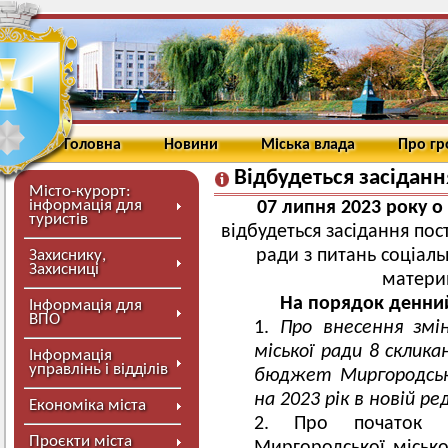
Головна
Новини
Міська влада
Про г
Відбудеться засідання
Місто-курорт:
інформація для
07 липня 2023 року о
туристів
відбудеться засідання пос
ради з питань соціаль
Захиснику,
Захисниці
материн
На порядок денний
Інформація для
ВПО
Про внесення змін
міської ради 8 склика
Інформація
управлінь і відділів
бюджет Миргородсько
на 2023 рік в новій ред
Економіка міста
Про початок р
Проєкти міста