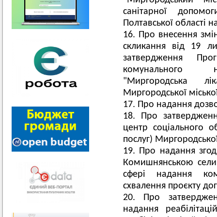
"Миргородський мі
санітарної допомо
Полтавської області н
Про внесення змін
скликання від 19 
затвердження Про
комунального не
"Миргородська лік
Миргородської міської
Про надання дозво
Про затверджен
центр соціального о
послуг) Миргородської
Про надання згод
Комишнянською сели
сфері надання ком
схвалення проєкту дог
Про затверджен
надання реабілітаці