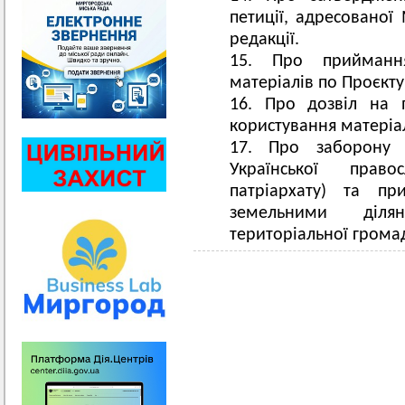
петиції, адресованої
редакції.
Про прийманн
матеріалів по Проєкту
Про дозвіл на 
користування матеріа
Про заборону д
Української право
патріархату) та пр
земельними діля
територіальної грома