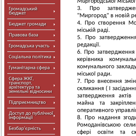
Миргородської міської
Про затверджен
Громадський
бюджет
"Миргород" в новій ре
Про створення Мо
Бюджет громади
міській раді.
Правова база
Про затвердження
редакції.
Громадська участь
Про затвердження
Соціальна політика
керівника комуналь
комунального закладу
Гуманітарна сфера
міської ради.
Сфера ЖКГ,
Про внесення змін
транспорт,
архітектура та
скликання ( І засіданн
земельні відносини
затвердження актів 
Підприємництво
майна та закріпле
оперативного управлі
Доступ до публічної
Про надання згоди
інформації
Ромоданівською сел
Безбар’єрність
сфері освіти та с