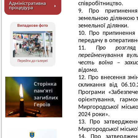
співробітництво.
Адміністративна
процедура
Про припинення
земельною ділянкою т
земельної ділянки.
Випадкове фото
Про припинення 
передачу в оперативн
Про розгля
перейменування вули
Перейти до галереї
честь воїна – захи
відома.
Про внесення змін
скликання від 06.1
Програми «Забезпече
орієнтування, гармо
Миргородської місько
2024 роки».
Про затвердженн
Миргородської міської
Про затверджен