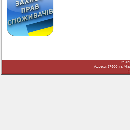
МИРГ
Адреса: 37600, м. Мирг
E