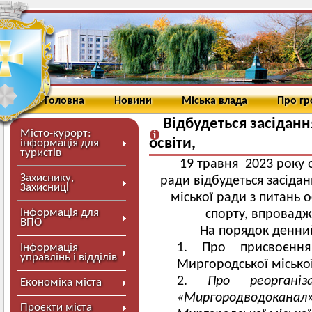
Головна
Новини
Міська влада
Про г
Відбудеться засідання
Місто-курорт:
освіти,
інформація для
туристів
19 травня 2023 року о 
Захиснику,
ради відбудеться засідан
Захисниці
міської ради з питань о
Інформація для
спорту, впровадж
ВПО
На порядок денний
Про присвоєння
Інформація
управлінь і відділів
Миргородської місько
Про реорганіз
Економіка міста
«Миргородводокан
Проєкти міста