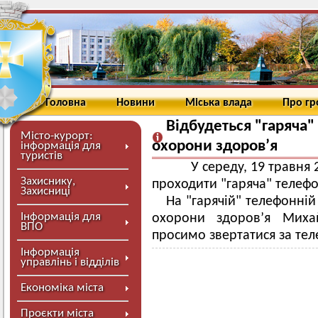
Головна
Новини
Міська влада
Про г
Відбудеться "гаряча"
Місто-курорт:
охорони здоров’я
інформація для
туристів
У середу, 19 травня 
Захиснику,
проходити "гаряча" телефо
Захисниці
На "гарячій" телефонній
Інформація для
охорони здоров’я Миха
ВПО
просимо звертатися за тел
Інформація
управлінь і відділів
Економіка міста
Проєкти міста