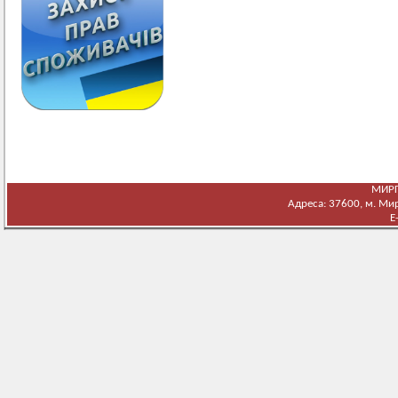
МИРГ
Адреса: 37600, м. Мирг
E