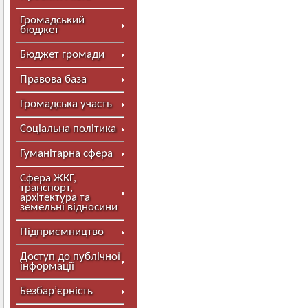
Громадський
бюджет
Бюджет громади
Правова база
Громадська участь
Соціальна політика
Гуманітарна сфера
Сфера ЖКГ,
транспорт,
архітектура та
земельні відносини
Підприємництво
Доступ до публічної
інформації
Безбар’єрність