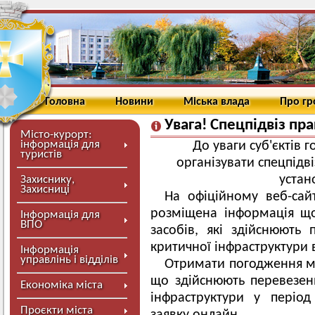
Головна
Новини
Міська влада
Про г
Увага! Спецпідвіз пра
Місто-курорт:
інформація для
До уваги суб'єктів 
туристів
організувати спецпідві
устан
Захиснику,
Захисниці
На офіційному веб-сайт
розміщена інформація щ
Інформація для
ВПО
засобів, які здійснюють 
критичної інфраструктури 
Інформація
управлінь і відділів
Отримати погодження ма
що здійснюють перевезенн
Економіка міста
інфраструктури у періо
Проєкти міста