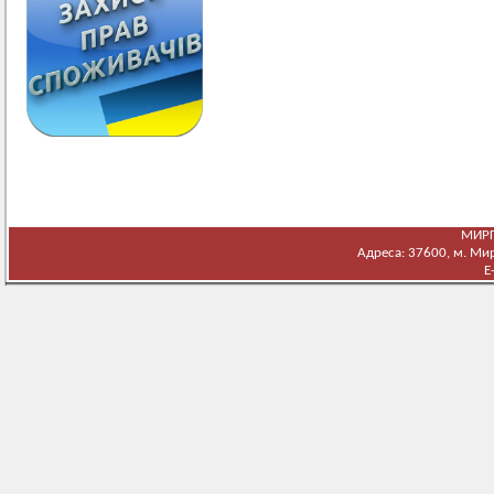
МИРГ
Адреса: 37600, м. Мирг
E