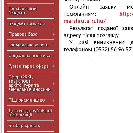
заявку онлайн.
Онлайн заявку м
Громадський
бюджет
посиланням:
http:
marshrutu-ruhu/
Бюджет громади
Результат поданої за
Правова база
адресу після розгляду.
У разі виникнення д
Громадська участь
телефоном (0532) 56 96 57.
Соціальна політика
Гуманітарна сфера
Сфера ЖКГ,
транспорт,
архітектура та
земельні відносини
Підприємництво
Доступ до публічної
інформації
Безбар’єрність