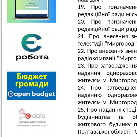
наш дім".
Про призначен
редакційної ради місь
Про призначен
редакційної ради рад
Про внесення зм
телестудії "Миргород" 
Про внесення змін
радіокомпанії "Миргор
Про затвердженн
надання одноразов
жителям м. Миргород 
Про затвердже
наданню одноразов
жителям м. Миргород
Про надання спеці
будівництва та об
житлового будинку п
Полтавської області Т