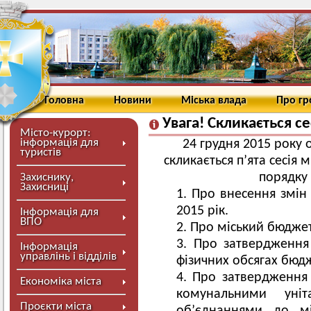
Головна
Новини
Міська влада
Про г
Увага! Скликається се
Місто-курорт:
інформація для
24 грудня 2015 року о
туристів
скликається п’ята сесія 
порядку
Захиснику,
Захисниці
Про внесення змін
2015 рік.
Інформація для
ВПО
Про міський бюджет
Про затвердження 
Інформація
управлінь і відділів
фізичних обсягах бюдж
Про затвердження 
Економіка міста
комунальними уні
Проєкти міста