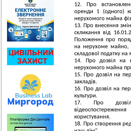
Про встановлен
оренди 1 (одного) к
нерухомого майна фіз
Про внесення змін
скликання від 16.01
Положення про поряд
на нерухоме майно, в
складової податку на
Про дозвіл на 
нерухомого майна при
Про дозвіл на пе
закладів.
Про дозвіл на пе
культури.
Про дозві
відеоспостереже
користування.
Про створення ред