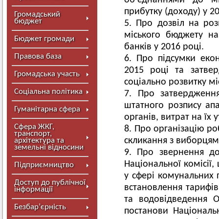
об’єднаннями до мі
прибутку (доходу) у 20
Громадський
бюджет
Про дозвіл на роз
міського бюджету на
Бюджет громади
банків у 2016 році.
Правова база
Про підсумки екон
2015 році та затве
Громадська участь
соціально розвитку мі
Соціальна політика
Про затвердження 
штатного розпису апа
Гуманітарна сфера
органів, витрат на їх 
Сфера ЖКГ,
Про організацію ро
транспорт,
скликання з виборцям
архітектура та
земельні відносини
Про звернення до
Національної комісії
Підприємництво
у сфері комунальних 
Доступ до публічної
встановлення тарифів
інформації
та водовідведення 
Безбар’єрність
постанови Національ