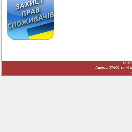
МИРГ
Адреса: 37600, м. Мирг
E