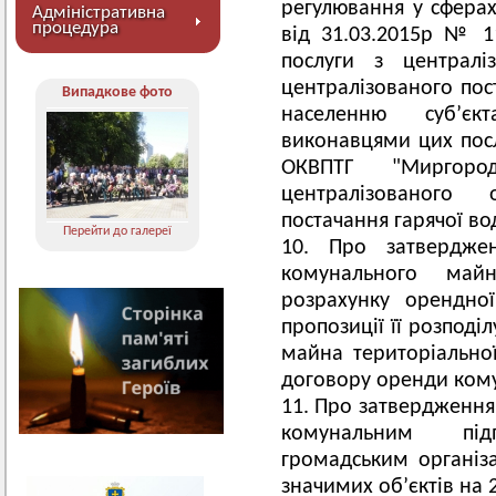
регулювання у сферах
Адміністративна
процедура
від 31.03.2015р № 1
послуги з централі
централізованого пос
Випадкове фото
населенню суб’є
виконавцями цих посл
ОКВПТГ "Миргоро
централізованого 
постачання гарячої во
Перейти до галереї
Про затвердже
комунального май
розрахунку орендно
пропозиції її розподі
майна територіально
договору оренди кому
Про затвердження
комунальним пі
громадським організ
значимих об’єктів на 2