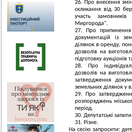
Про внесення змін
скликання від 30 бе
участь замовників
Миргорода".
Про припинення
документацій із зе
ділянок в оренду, по
дозволів на виготовл
підготовку аукціонів т
Про індивідуал
дозволів на виготовл
затвердження докуме
земельних ділянок у в
Про затвердженн
розпоряджень міськог
період.
Депутатські запити
Різне.
На сесію запросити: деп